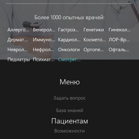
Более 1000 опытных врачей:
Аллергологи
Венерологи
Гастроэнтерологи
Генетики
Гинекологи
Дерматологи
Иммунологи
Кардиологи
Косметологи
ЛОР-Врачи
Неврологи
Нефрологи
Онкологи
Ортопеды
Офтальмологи
Педиатры
Психиатры
Смотреть все
Меню
Задать вопрос
База знаний
Пациентам
Возможности