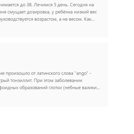
нимается до 38. Лечимся 5 день. Сегодня на
меня смущает дозировка, у ребёнка низкий вес
руководствуется возрастом, а не весом. Как
ие произошло от латинского слова "ango" -
трый тонзиллит. При этом заболевании
фоидных образований глотки (небные валики,
й стрептококк группы А, стафилококк),
лины с мелкими желтоватыми точками на
атитесь к врачу. Специалист произведет
налет. Они так же красные и увеличенные.
ет произвести забор мазка слизи или гноя
 микроорганизма, вызвавшего заболевание.