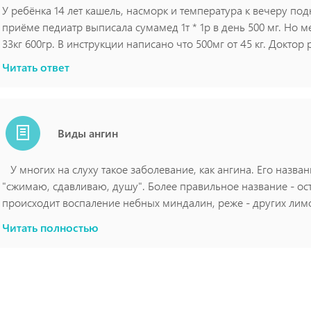
У ребёнка 14 лет кашель, насморк и температура к вечеру под
приёме педиатр выписала сумамед 1т * 1р в день 500 мг. Но 
33кг 600гр. В инструкции написано что 500мг от 45 кг. Доктор 
нам поступить?
Читать ответ
Виды ангин
У многих на слуху такое заболевание, как ангина. Его назван
"сжимаю, сдавливаю, душу". Более правильное название - ос
происходит воспаление небных миндалин, реже - других лим
аденоиды). Причинами могут быть бактерии (β-гемолитически
Наиболее распространенные виды ангин:
Читать полностью
различные вирусы, грибы рода Candida.
-Катаральная ангина - миндалины красные, увеличены.
-Фолликулярная ангина - покрасневшие, увеличенные минда
поверхности.
Если вы подозреваете, что у вас ангина, тот немедленно обр
Симптомы ангины:
-Сильная и резкая боль в горле, особенно при глотании.
-Лакунарная ангина - на миндалинах находится желто-белый 
осмотр глотки. Также для определения вида инфекции он мож
-Повышенная температура (до 39-40 °С).
миндалин. Лечение будет назначено после определения типа