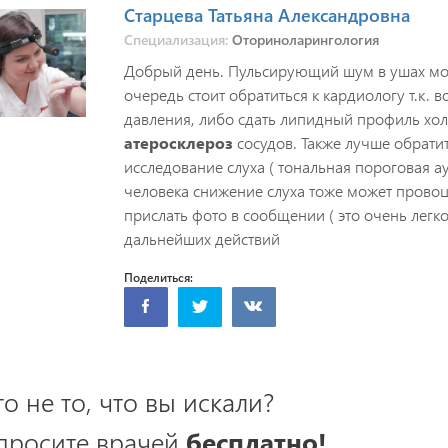
Старцева Татьяна Александровна
Специализация:
Оториноларингология
Добрый день. Пульсирующий шум в ушах мо
очередь стоит обратиться к кардиологу т.к.
давления, либо сдать липидный профиль хо
атеросклероз
сосудов. Также лучше обратит
исследование слуха ( тональная пороговая а
человека снижение слуха тоже может провоци
прислать фото в сообщении ( это очень легк
дальнейших действий
Поделиться:
то не то, что вы искали?
просите врачей
бесплатно!