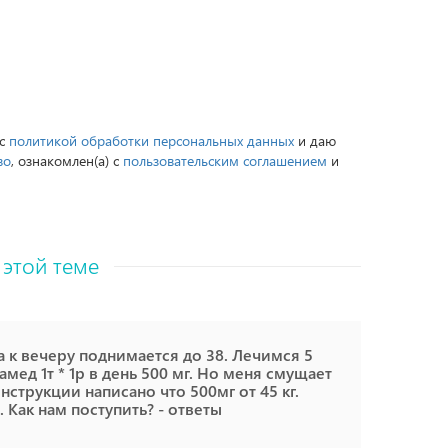
 с
политикой обработки персональных данных
и даю
во
, ознакомлен(а) с
пользовательским соглашением
и
 этой теме
а к вечеру поднимается до 38. Лечимся 5
мед 1т * 1р в день 500 мг. Но меня смущает
инструкции написано что 500мг от 45 кг.
 Как нам поступить? - ответы