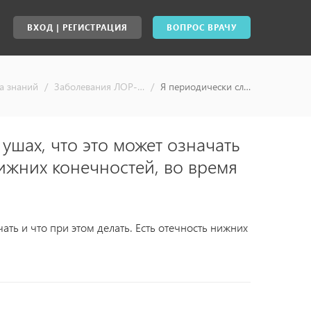
ВХОД | РЕГИСТРАЦИЯ
ВОПРОС ВРАЧУ
а знаний
/
Заболевания ЛОР-органов
/
Я периодически слышу сердцебиение в ушах, что это может означать и что при этом делать. Есть отечность нижних конечностей, во время сна немеет рука. Спасибо зарание. - ответы специалистов, консультация врача онлайн
ушах, что это может означать
нижних конечностей, во время
ать и что при этом делать. Есть отечность нижних