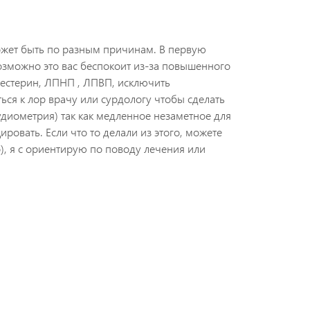
жет быть по разным причинам. В первую
 возможно это вас беспокоит из-за повышенного
лестерин, ЛПНП , ЛПВП, исключить
ься к лор врачу или сурдологу чтобы сделать
удиометрия) так как медленное незаметное для
ровать. Если что то делали из этого, можете
о), я с ориентирую по поводу лечения или