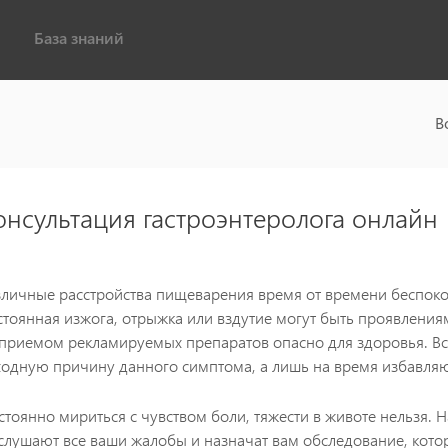
База знаний
В
онсультация гастроэнтеролога онлайн
зличные расстройства пищеварения время от времени беспокоя
стоянная изжога, отрыжка или вздутие могут быть проявления
 приемом рекламируемых препаратов опасно для здоровья. Вс
ходную причину данного симптома, а лишь на время избавляют
стоянно мириться с чувством боли, тяжести в животе нельзя.
слушают все ваши жалобы и назначат вам обследование, кото