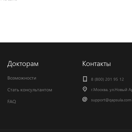
Докторам
Контакты
Возможности
8 (800) 201 95 12
Стать консультантом
г.Москва, ул.Новый А
support@qapsula.com
FAQ