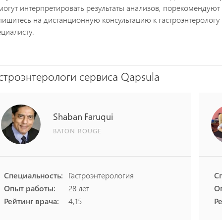
могут интерпретировать результаты анализов, порекомендуют
пишитесь на дистанционную консультацию к гастроэнтерологу
ециалисту.
строэнтерологи сервиса Qapsula
Shaban
Faruqui
BATON ROUGE
Специальность:
Гастроэнтерология
С
Опыт работы:
28 лет
О
Рейтинг врача:
4,15
Ре