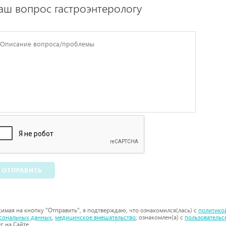
аш вопрос гастроэнтерологу
ОТПРАВИТЬ
имая на кнопку "Отправить", я подтверждаю, что ознакомился(лась) с
политико
сональных данных
,
медицинское вмешательство
, ознакомлен(а) с
пользователь
уг на Сайте