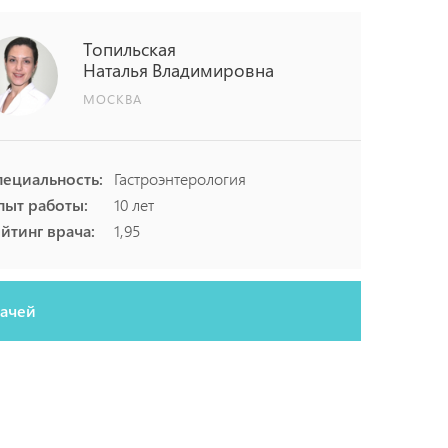
Топильская
Наталья
Владимировна
МОСКВА
пециальность:
Гастроэнтерология
пыт работы:
10 лет
йтинг врача:
1,95
рачей