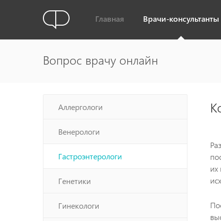
Главная
Врачи-консультанты
Вопрос врачу онлайн
К
Аллергологи
Венерологи
Ра
Гастроэнтерологи
по
их
ис
Генетики
По
Гинекологи
вы