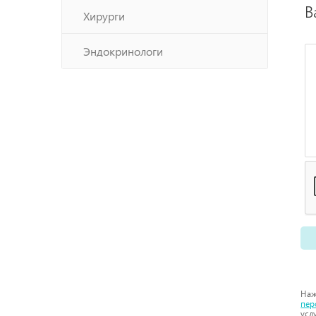
В
Хирурги
Эндокринологи
Наж
пер
усл