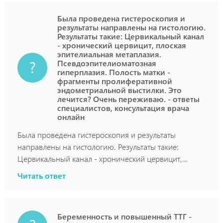
Была проведена гистероскопия и
результаты направлены на гистологию.
Результаты такие: Цервикальный канал
- хронический цервицит, плоская
эпителиальная метаплазия.
Псевдоэпителиоматозная
гиперплазия. Полость матки -
фрагменты пролиферативной
эндометриальной выстилки. Это
лечится? Очень переживаю. - ответы
специалистов, консультация врача
онлайн
Была проведена гистероскопия и результаты
направлены на гистологию. Результаты такие:
Цервикальный канал - хронический цервицит,
плоская эпителиальная метаплазия.
Читать ответ
Псевдоэпителиоматозная гиперплазия. Полость
матки - фрагменты пролиферативной
эндометриальной выстилки. Это лечится? Очень
Беременность и повышенный ТТГ -
переживаю.