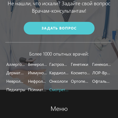
Не нашли, что искали? Задайте свой вопрос
Врачам-консультантам!
ЗАДАТЬ ВОПРОС
Более 1000 опытных врачей:
Аллергологи
Венерологи
Гастроэнтерологи
Генетики
Гинекологи
Дерматологи
Иммунологи
Кардиологи
Косметологи
ЛОР-Врачи
Неврологи
Нефрологи
Онкологи
Ортопеды
Офтальмологи
Педиатры
Психиатры
Смотреть все
Меню