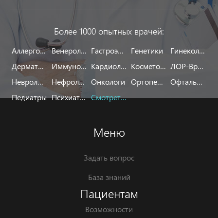
Более 1000 опытных врачей:
Аллергологи
Венерологи
Гастроэнтерологи
Генетики
Гинекологи
Дерматологи
Иммунологи
Кардиологи
Косметологи
ЛОР-Врачи
Неврологи
Нефрологи
Онкологи
Ортопеды
Офтальмологи
Педиатры
Психиатры
Смотреть все
Меню
Задать вопрос
База знаний
Пациентам
Возможности