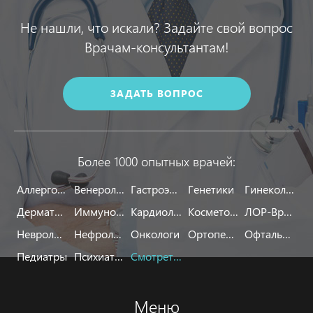
Не нашли, что искали? Задайте свой вопрос
Врачам-консультантам!
ЗАДАТЬ ВОПРОС
Более 1000 опытных врачей:
Аллергологи
Венерологи
Гастроэнтерологи
Генетики
Гинекологи
Дерматологи
Иммунологи
Кардиологи
Косметологи
ЛОР-Врачи
Неврологи
Нефрологи
Онкологи
Ортопеды
Офтальмологи
Педиатры
Психиатры
Смотреть все
Меню