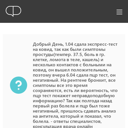
Добрый День, 1.04 сдала экспресс-тест
на ковид, так как были симптомы
простуды(темпер. 37.5, боль в гр.
клетке, ломота в теле, кашель) и
несколько контактов с больными на
ковид, он вышел положительным,
поэтому вчера 6.04 сдала пцр тест, он
негативный. На рентгене бронхит, все
симптомы все это время
сохраняются, есть ли вероятность, что
пцр тест покажет неправдоподобную
информацию? Так как полгода назад
первый раз болела и пцр был тоже
негативный, пришлось сдавать анализ
на антитела, который и показал, что
болела. - ответы специалистов,
консультация врача онлайн