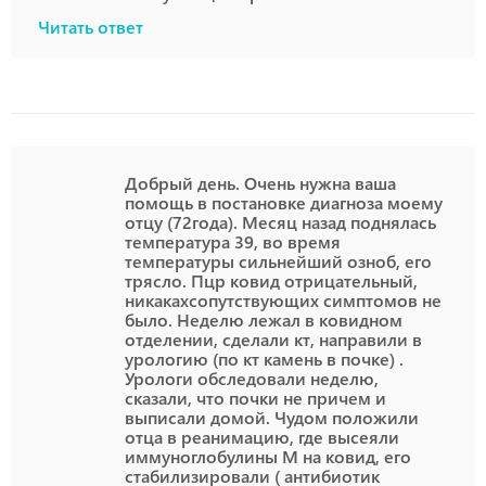
Читать ответ
Добрый день. Очень нужна ваша
помощь в постановке диагноза моему
отцу (72года). Месяц назад поднялась
температура 39, во время
температуры сильнейший озноб, его
трясло. Пцр ковид отрицательный,
никакахсопутствующих симптомов не
было. Неделю лежал в ковидном
отделении, сделали кт, направили в
урологию (по кт камень в почке) .
Урологи обследовали неделю,
сказали, что почки не причем и
выписали домой. Чудом положили
отца в реанимацию, где высеяли
иммуноглобулины М на ковид, его
стабилизировали ( антибиотик