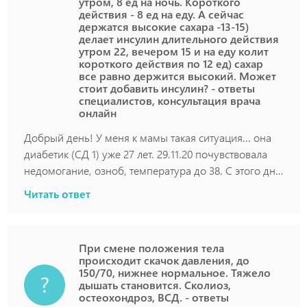
утром, 8 ед на ночь. Короткого
действия - 8 ед на еду. А сейчас
держатся высокие сахара -13-15)
делает инсулин длительного действия
утром 22, вечером 15 и на еду колит
короткого действия по 12 ед) сахар
все равно держится высокий. Может
стоит добавить инсулин? - ответы
специалистов, консультация врача
онлайн
Добрый день! У меня к мамы такая ситуация... она
диабетик (СД 1) уже 27 лет. 29.11.20 почувствовала
недомогание, озноб, температура до 38. С этого дня
стало становится все хуже и хуже, стал пропадать
Читать ответ
аппетит, боль в мышцах, слабость ужасная. Стали
держаться высокие сахара. 6.12.20 в ночное время
стало плохо, сильная боль в спине, ощущение
При смене положения тела
нехватки кислорода. После этого я забрала ее к себе
происходит скачок давления, до
(так как с больницами у нас творится ужас, сказали
150/70, нижнее нормальное. Тяжело
дышать становится. Сколиоз,
если и положат, то только с ковидными и будут
остеохондроз, ВСД. - ответы
лечить основное заболевание, но никак не