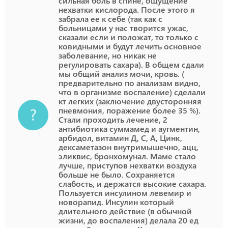
сильная боль в спине, ощущение
нехватки кислорода. После этого я
забрала ее к себе (так как с
больницами у нас творится ужас,
сказали если и положат, то только с
ковидными и будут лечить основное
заболевание, но никак не
регулировать сахара). В общем сдали
мы общий анализ мочи, кровь. (
предварительно по анализам видно,
что в организме воспаление) сделали
кт легких (заключение двусторонняя
пневмония, поражение более 35 %).
Стали проходить лечение, 2
антибиотика суммамед и аугментин,
арбидол, витамин Д, С, А, Цинк,
дексаметазон внутримышечно, ацц,
эликвис, бронхомунал. Маме стало
лучше, приступов нехватки воздуха
больше не было. Сохраняется
слабость, и держатся высокие сахара.
Пользуется инсулином левемир и
новорапид. Инсулин который
длительного действие (в обычной
жизни, до воспаления) делала 20 ед