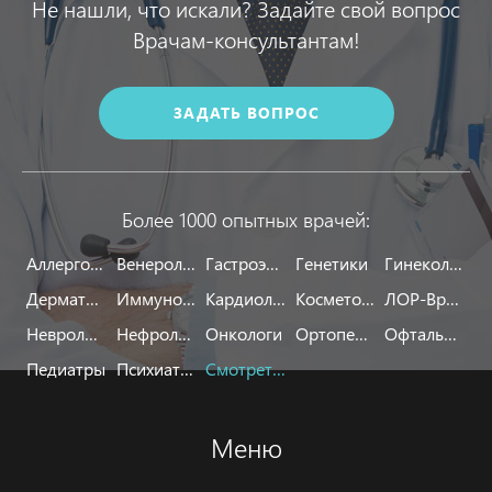
Не нашли, что искали? Задайте свой вопрос
Врачам-консультантам!
ЗАДАТЬ ВОПРОС
Более 1000 опытных врачей:
Аллергологи
Венерологи
Гастроэнтерологи
Генетики
Гинекологи
Дерматологи
Иммунологи
Кардиологи
Косметологи
ЛОР-Врачи
Неврологи
Нефрологи
Онкологи
Ортопеды
Офтальмологи
Педиатры
Психиатры
Смотреть все
Меню