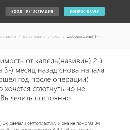
ВХОД | РЕГИСТРАЦИЯ
ВОПРОС ВРАЧУ
а знаний
/
Дыхательная система
/
Добрый день! 1-)Около года была зависимость от капель(називин) 2-) сделали септопластику и она не помогла 3-) месяц назад снова начала капать капли,так как тяжело дышать (прошёл год после операции) 4-)сейчас в горле ощущение слизи,будто хочется сглотнуть но не получается Возможно ли это вылечить? Вылечить постоянно ощущение слизи - ответы специалистов, консультация врача онлайн
имость от капель(називин) 2-)
а 3-) месяц назад снова начала
рошёл год после операции)
 хочется сглотнуть но не
 Вылечить постоянно
 2-) сделали септопластику и она не помогла 3-)
рошёл год после операции) 4-)сейчас в горле