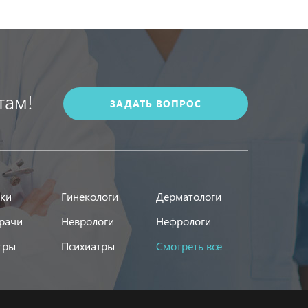
там!
ЗАДАТЬ ВОПРОС
ики
Гинекологи
Дерматологи
рачи
Неврологи
Нефрологи
тры
Психиатры
Смотреть все