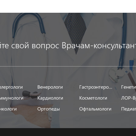
йте свой вопрос Врачам-консультан
ллергологи
Венерологи
Гастроэнтерологи
Генет
ммунологи
Кардиологи
Косметологи
ЛОР-В
нкологи
Ортопеды
Офтальмологи
Педиа