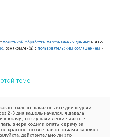
 с
политикой обработки персональных данных
и даю
во
, ознакомлен(а) с
пользовательским соглашением
и
 этой теме
сказать сильно. началось все две недели
ез 2-3 дня кашель начался. я давала
и к врачу , послушали лёгкие чистые
пать. вчера ходили опять к врачу за
 не красное. но все равно ночами кашляет
жалуйста, действительно ли это