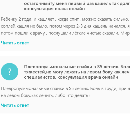
остаточный?у меня первый раз кашель так долг
консультация врача онлайн
Ребенку 2 года. и кашляет , когда спит , можно сказать сильно
соплей,кашля не было. потом через 2-3 дня кашель начался. я
потом пошли к врачу , послушали лёгкие чистые сказали. Мира
ходили опять к врачу за справки, сказали что остаточный каш
Читать ответ
кашляет сильно. а в понедельник нам в сад. скажите пожалуйс
первый раз кашель так долго не проходит
Плевропульмональные спайки в S5 лёгких. Боль
тяжестей,не могу лежать на левом боку.как лечи
специалистов, консультация врача онлайн
Плевропульмональные спайки в S5 лёгких. Боль в груди, при 
на левом боку.как лечить, либо что делать?
Читать ответ