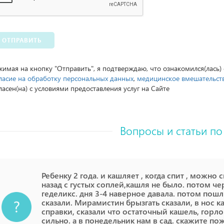
ОТПРАВИТЬ
имая на кнопку "Отправить", я подтверждаю, что ознакомился(лась)
ласие на обработку персональных данных
,
медицинское вмешательст
ласен(на) с условиями предоставления услуг на Сайте
Вопросы и статьи по
Ребенку 2 года. и кашляет , когда спит , можно 
назад с густых соплей,кашля не было. потом чер
геделикс. дня 3-4 наверное давала. потом пошл
сказали. Мирамистин брызгать сказали, в нос ка
справки, сказали что остаточный кашель, горло
сильно. а в понедельник нам в сад. скажите по