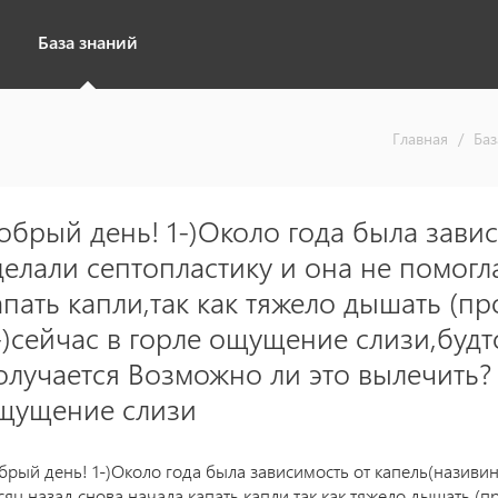
База знаний
Главная
/
Баз
обрый день! 1-)Около года была завис
делали септопластику и она не помогл
апать капли,так как тяжело дышать (п
-)сейчас в горле ощущение слизи,будто
олучается Возможно ли это вылечить?
щущение слизи
брый день! 1-)Около года была зависимость от капель(називин)
сяц назад снова начала капать капли,так как тяжело дышать (п