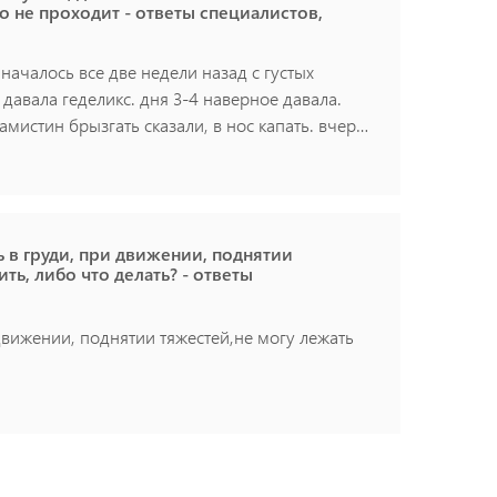
о не проходит - ответы специалистов,
. началось все две недели назад с густых
 давала геделикс. дня 3-4 наверное давала.
мистин брызгать сказали, в нос капать. вчера
ель, горло не красное. но все равно ночами
та, действительно ли это остаточный?у меня
 в груди, при движении, поднятии
ть, либо что делать? - ответы
движении, поднятии тяжестей,не могу лежать