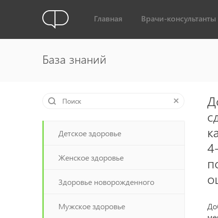
Главная
Врачи-консультанты
База знаний
Д
с
к
Детское здоровье
4
Женское здоровье
п
о
Здоровье новорожденного
Мужское здоровье
До
ме