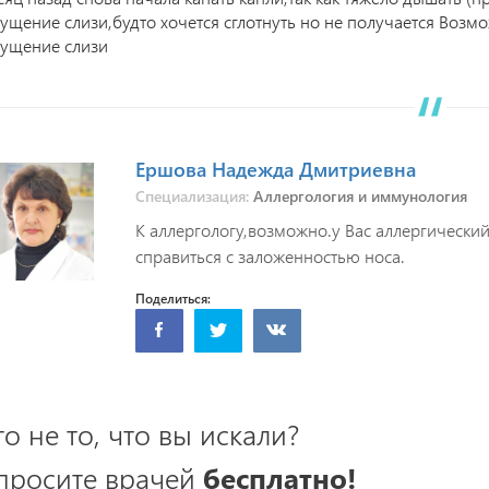
ущение слизи,будто хочется сглотнуть но не получается Возм
ущение слизи
Ершова Надежда Дмитриевна
Специализация:
Аллергология и иммунология
К аллергологу,возможно.у Вас аллергически
справиться с заложенностью носа.
Поделиться:
то не то, что вы искали?
просите врачей
бесплатно!