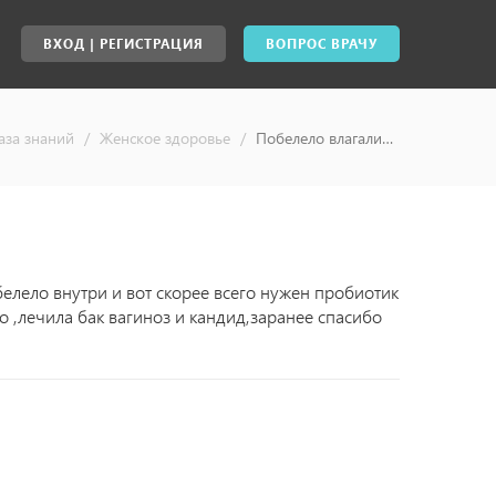
ВХОД | РЕГИСТРАЦИЯ
ВОПРОС ВРАЧУ
аза знаний
/
Женское здоровье
/
Побелело влагалище - ответы специалистов, консультация врача онлайн
елело внутри и вот скорее всего нужен пробиотик
 ,лечила бак вагиноз и кандид,заранее спасибо