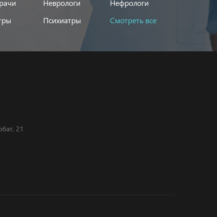
рачи
Неврологи
Нефрологи
тры
Психиатры
Смотреть все
рбат, 21