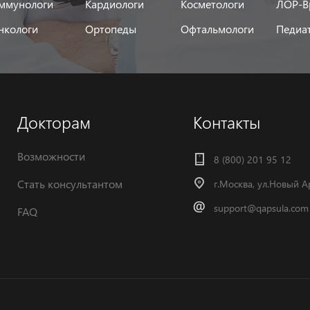
ммунологи
Кардиологи
Косметологи
ЛОР-В
нкологи
Ортопеды
Офтальмологи
Педиа
Докторам
Контакты
Возможности
8 (800) 201 95 12
Стать консультантом
г.Москва, ул.Новый А
support@qapsula.com
FAQ