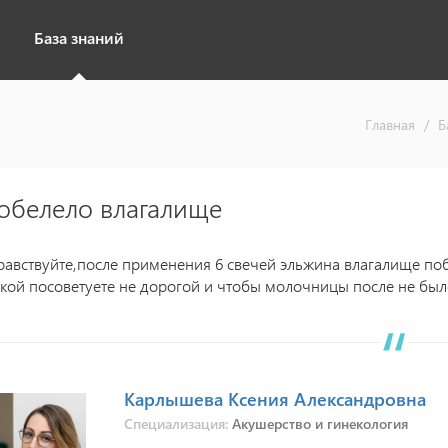
База знаний
Главная
/
Б
обелело влагалище
равствуйте,после применения 6 свечей эльжина влагалище поб
акой посоветуете не дорогой и чтобы молочницы после не было
Карлышева Ксения Александровна
Специализация:
Акушерство и гинекология