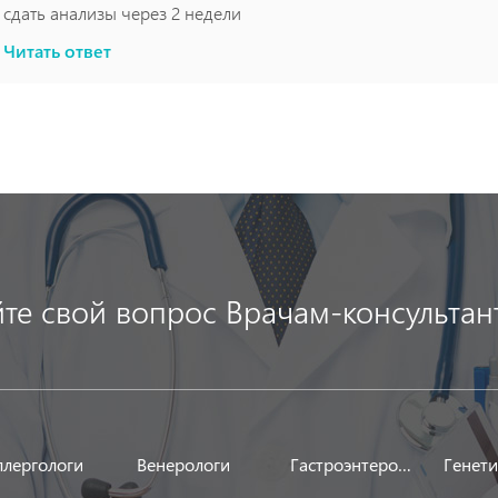
сдать анализы через 2 недели
Читать ответ
йте свой вопрос Врачам-консультан
ллергологи
Венерологи
Гастроэнтерологи
Генет