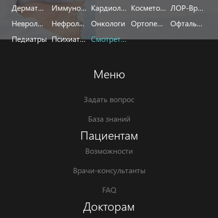
Дерматологи
Иммунологи
Кардиологи
Косметологи
ЛОР-Врачи
Неврологи
Нефрологи
Онкологи
Ортопеды
Офтальмологи
Педиатры
Психиатры
Смотреть все
Меню
Задать вопрос
База знаний
Пациентам
Возможности
Врачи-консультанты
FAQ
Докторам