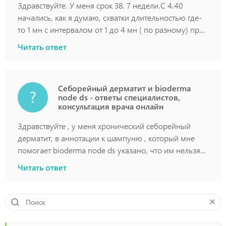
Здравствуйте. У меня срок 38. 7 недели.С 4.40
начались, как я думаю, схватки длительностью где-
то 1 мн с интервалом от 1 до 4 мн ( по разному) при
этом чувствовалась боль в пояснице. Это
Читать ответ
продолжалось до 7 утра, потом уснула, а они
прекратились.
Себорейный дерматит и bioderma
node ds - ответы специалистов,
консультация врача онлайн
Здравствуйте , у меня хронический себорейный
дерматит, в аннотации к шампуню , который мне
помогает bioderma node ds указано, что им нельзя
пользоваться во время беременности. Как вы
Читать ответ
считаете это сверх предостережение? Может ли ли
быть вред от трех минут шампуня на голове для
плода?Спасибо