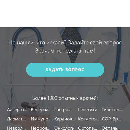
Не нашли, что искали? Задайте свой вопрос
Врачам-консультантам!
ЗАДАТЬ ВОПРОС
Более 1000 опытных врачей:
Аллергологи
Венерологи
Гастроэнтерологи
Генетики
Гинекологи
Дерматологи
Иммунологи
Кардиологи
Косметологи
ЛОР-Врачи
Неврологи
Нефрологи
Онкологи
Ортопеды
Офтальмологи