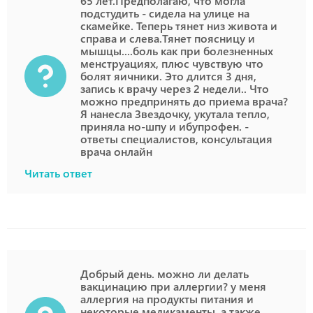
65 лет.Предполагаю, что могла
подстудить - сидела на улице на
скамейке. Теперь тянет низ живота и
справа и слева.Тянет поясницу и
мышцы....боль как при болезненных
менструациях, плюс чувствую что
болят яичники. Это длится 3 дня,
запись к врачу через 2 недели.. Что
можно предпринять до приема врача?
Я нанесла Звездочку, укутала тепло,
приняла но-шпу и ибупрофен. -
ответы специалистов, консультация
врача онлайн
Читать ответ
Добрый день. можно ли делать
вакцинацию при аллергии? у меня
аллергия на продукты питания и
некоторые медикаменты, а также