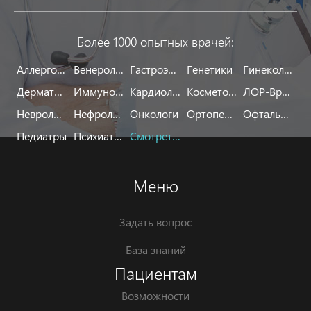
Более 1000 опытных врачей:
Аллергологи
Венерологи
Гастроэнтерологи
Генетики
Гинекологи
Дерматологи
Иммунологи
Кардиологи
Косметологи
ЛОР-Врачи
Неврологи
Нефрологи
Онкологи
Ортопеды
Офтальмологи
Педиатры
Психиатры
Смотреть все
Меню
Задать вопрос
База знаний
Пациентам
Возможности