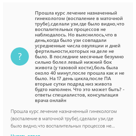
Прошла курс лечение назначенный
гинекологом (воспаление в маточной
трубе),сделали узи,где было видно,что
воспалительных процессов не
наблюдалось. Но выяснилось,что в
день,когда было узи совпадали
усредненные числа овуляции и дней
фертильности,которых на деле не
было. В последние месячные безумно
сильно болел левый нижний бок
живота (у тазовой кости),боль была
около 40 минут,после прошла как и не
было. На 17 день цикла,после ПА
вторые сутки подряд низ живота
будто наполнен. Что это может быть? -
ответы специалистов, консультация
врача онлайн
Прошла курс лечение назначенный гинекологом
(воспаление в маточной трубе),сделали узи,где
было видно,что воспалительных процессов не
наблюдалось. Но выяснилось,что в день,когда было
Читать ответ