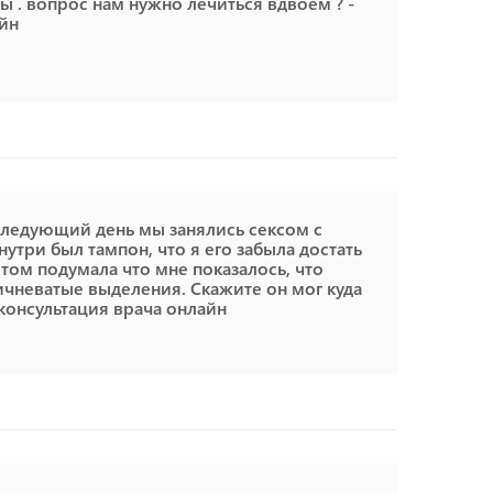
ты . вопрос нам нужно лечиться вдвоем ? -
айн
следующий день мы занялись сексом с
нутри был тампон, что я его забыла достать
отом подумала что мне показалось, что
ричневатые выделения. Скажите он мог куда
 консультация врача онлайн