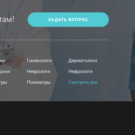
там!
ЗАДАТЬ ВОПРОС
ики
Гинекологи
Дерматологи
рачи
Неврологи
Нефрологи
тры
Психиатры
Смотреть все