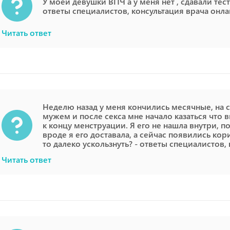
У моей девушки ВПЧ а у меня нет , сдавали тес
ответы специалистов, консультация врача онл
Читать ответ
Неделю назад у меня кончились месячные, на 
мужем и после секса мне начало казаться что в
к концу менструации. Я его не нашла внутри, п
вроде я его доставала, а сейчас появились ко
то далеко ускользнуть? - ответы специалистов,
Читать ответ