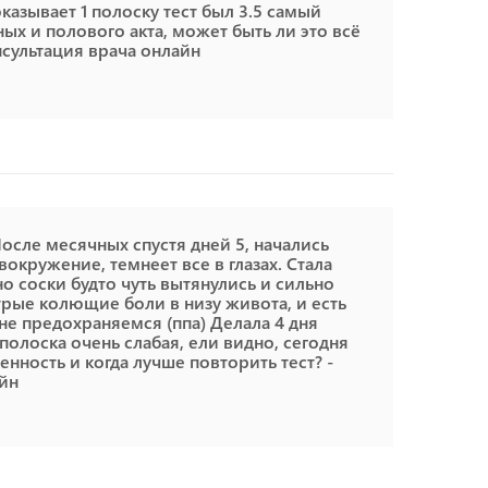
показывает 1 полоску тест был 3.5 самый
х и полового акта, может быть ли это всё
нсультация врача онлайн
После месячных спустя дней 5, начались
окружение, темнеет все в глазах. Стала
 но соски будто чуть вытянулись и сильно
трые колющие боли в низу живота, и есть
е предохраняемся (ппа) Делала 4 дня
 полоска очень слабая, ели видно, сегодня
енность и когда лучше повторить тест? -
айн