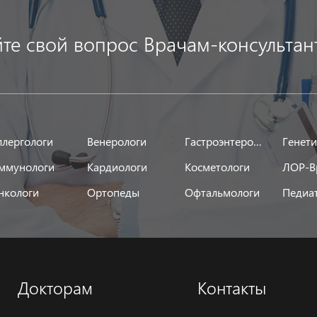
йте свой вопрос Врачам-консультан
ллергологи
Венерологи
Гастроэнтерологи
Генет
ммунологи
Кардиологи
Косметологи
ЛОР-В
нкологи
Ортопеды
Офтальмологи
Педиа
Докторам
Контакты