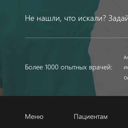
Не нашли, что искали? Зада
А
Более 1000 опытных врачей:
И
О
Меню
Пациентам