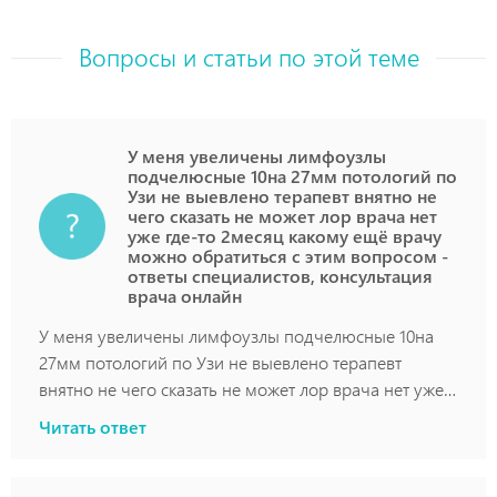
Вопросы и статьи по этой теме
У меня увеличены лимфоузлы
подчелюсные 10на 27мм потологий по
Узи не выевлено терапевт внятно не
чего сказать не может лор врача нет
уже где-то 2месяц какому ещё врачу
можно обратиться с этим вопросом -
ответы специалистов, консультация
врача онлайн
У меня увеличены лимфоузлы подчелюсные 10на
27мм потологий по Узи не выевлено терапевт
внятно не чего сказать не может лор врача нет уже
где-то 2месяц какому ещё врачу можно обратиться с
Читать ответ
этим вопросом