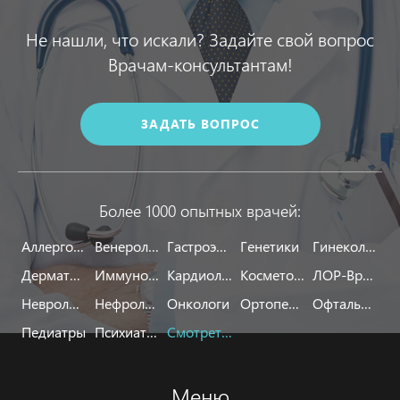
Не нашли, что искали? Задайте свой вопрос
Врачам-консультантам!
ЗАДАТЬ ВОПРОС
Более 1000 опытных врачей:
Аллергологи
Венерологи
Гастроэнтерологи
Генетики
Гинекологи
Дерматологи
Иммунологи
Кардиологи
Косметологи
ЛОР-Врачи
Неврологи
Нефрологи
Онкологи
Ортопеды
Офтальмологи
Педиатры
Психиатры
Смотреть все
Меню