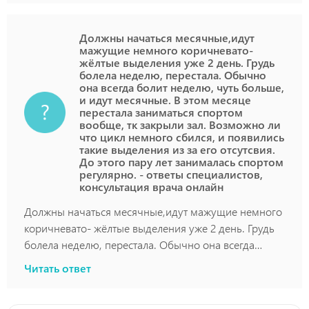
Должны начаться месячные,идут
мажущие немного коричневато-
жёлтые выделения уже 2 день. Грудь
болела неделю, перестала. Обычно
она всегда болит неделю, чуть больше,
и идут месячные. В этом месяце
перестала заниматься спортом
вообще, тк закрыли зал. Возможно ли
что цикл немного сбился, и появились
такие выделения из за его отсутсвия.
До этого пару лет занималась спортом
регулярно. - ответы специалистов,
консультация врача онлайн
Должны начаться месячные,идут мажущие немного
коричневато- жёлтые выделения уже 2 день. Грудь
болела неделю, перестала. Обычно она всегда
болит неделю, чуть больше, и идут месячные. В
Читать ответ
этом месяце перестала заниматься спортом вообще,
тк закрыли зал. Возможно ли что цикл немного