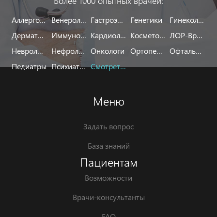
Более 1000 опытных врачей:
Аллергологи
Венерологи
Гастроэнтерологи
Генетики
Гинекологи
Дерматологи
Иммунологи
Кардиологи
Косметологи
ЛОР-Врачи
Неврологи
Нефрологи
Онкологи
Ортопеды
Офтальмологи
Педиатры
Психиатры
Смотреть все
Меню
Задать вопрос
База знаний
Пациентам
Возможности
Врачи-консультанты
FAQ