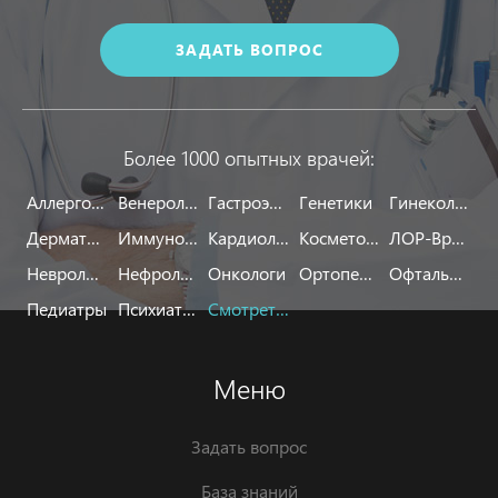
ЗАДАТЬ ВОПРОС
Более 1000 опытных врачей:
Аллергологи
Венерологи
Гастроэнтерологи
Генетики
Гинекологи
Дерматологи
Иммунологи
Кардиологи
Косметологи
ЛОР-Врачи
Неврологи
Нефрологи
Онкологи
Ортопеды
Офтальмологи
Педиатры
Психиатры
Смотреть все
Меню
Задать вопрос
База знаний