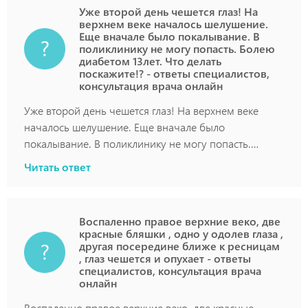
Уже второй день чешется глаз! На
верхнем веке началось шелушение.
Еще вначале было покалывание. В
поликлинику не могу попасть. Болею
диабетом 13лет. Что делать
поскажите!? - ответы специалистов,
консультация врача онлайн
Уже второй день чешется глаз! На верхнем веке
началось шелушение. Еще вначале было
покалывание. В поликлинику не могу попасть.
Болею диабетом 13лет. Что делать поскажите!?
Читать ответ
Воспаленно правое верхние веко, две
красные бляшки , одно у одолев глаза ,
другая посередине ближе к ресницам
, глаз чешется и опухает - ответы
специалистов, консультация врача
онлайн
Воспаленно правое верхние веко, две красные