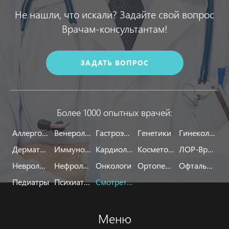
Не нашли, что искали? Задайте свой вопрос
Врачам-консультантам!
ЗАДАТЬ ВОПРОС
Более 1000 опытных врачей:
Аллергологи
Венерологи
Гастроэнтерологи
Генетики
Гинекологи
Дерматологи
Иммунологи
Кардиологи
Косметологи
ЛОР-Врачи
Неврологи
Нефрологи
Онкологи
Ортопеды
Офтальмологи
Педиатры
Психиатры
Смотреть все
Меню