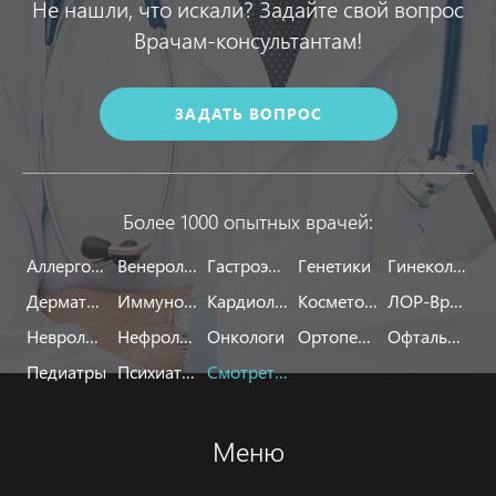
Не нашли, что искали? Задайте свой вопрос
Врачам-консультантам!
ЗАДАТЬ ВОПРОС
Более 1000 опытных врачей:
Аллергологи
Венерологи
Гастроэнтерологи
Генетики
Гинекологи
Дерматологи
Иммунологи
Кардиологи
Косметологи
ЛОР-Врачи
Неврологи
Нефрологи
Онкологи
Ортопеды
Офтальмологи
Педиатры
Психиатры
Смотреть все
Меню