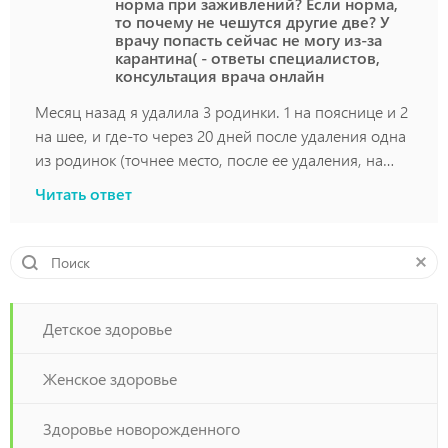
норма при заживлений? Если норма,
то почему не чешутся другие две? У
врачу попасть сейчас не могу из-за
карантина( - ответы специалистов,
консультация врача онлайн
Месяц назад я удалила 3 родинки. 1 на пояснице и 2
на шее, и где-то через 20 дней после удаления одна
из родинок (точнее место, после ее удаления, на
фото - сверху) начала чесаться. Она находилась на
Читать ответ
шее и там корочка отпала самой первой, место это
выглядело как на фото, только немного больше,
никаких ямок и ничего такого. Зуд может быть
каким-то тревожным симптомом или это норма при
заживлений? Если норма, то почему не чешутся
другие две? У врачу попасть сейчас не могу из-за
Детское здоровье
карантина(
Женское здоровье
Здоровье новорожденного