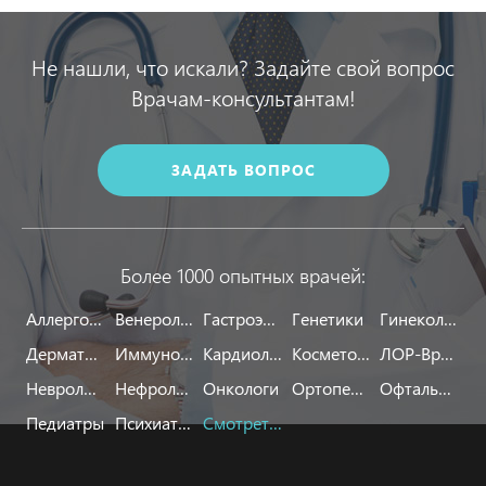
Не нашли, что искали? Задайте свой вопрос
Врачам-консультантам!
ЗАДАТЬ ВОПРОС
Более 1000 опытных врачей:
Аллергологи
Венерологи
Гастроэнтерологи
Генетики
Гинекологи
Дерматологи
Иммунологи
Кардиологи
Косметологи
ЛОР-Врачи
Неврологи
Нефрологи
Онкологи
Ортопеды
Офтальмологи
Педиатры
Психиатры
Смотреть все