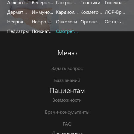
Аллергологи
Венерологи
Гастроэнтерологи
Генетики
Гинекологи
Дерматологи
Иммунологи
Кардиологи
Косметологи
ЛОР-Врачи
Неврологи
Нефрологи
Онкологи
Ортопеды
Офтальмологи
Педиатры
Психиатры
Смотреть все
Меню
Задать вопрос
База знаний
Пациентам
Возможности
Врачи-консультанты
FAQ
Докторам