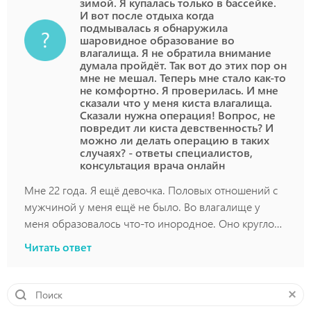
зимой. Я купалась только в бассейке.
И вот после отдыха когда
подмывалась я обнаружила
шаровидное образование во
влагалища. Я не обратила внимание
думала пройдёт. Так вот до этих пор он
мне не мешал. Теперь мне стало как-то
не комфортно. Я проверилась. И мне
сказали что у меня киста влагалища.
Сказали нужна операция! Вопрос, не
повредит ли киста девственность? И
можно ли делать операцию в таких
случаях? - ответы специалистов,
консультация врача онлайн
Мне 22 года. Я ещё девочка. Половых отношений с
мужчиной у меня ещё не было. Во влагалище у
меня образовалось что-то инородное. Оно круглое.
Оно образовалось в прошлом году после отдыха на
Читать ответ
море. Но на море я не заходила так как мы ехали
зимой. Я купалась только в бассейке. И вот после
отдыха когда подмывалась я обнаружила
шаровидное образование во влагалища. Я не