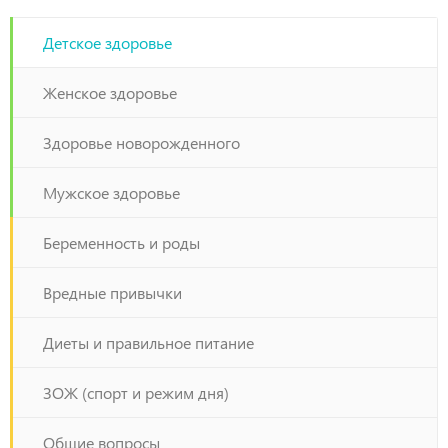
обратила внимание думала пройдёт. Так вот до этих
пор он мне не мешал. Теперь мне стало как-то не
Детское здоровье
комфортно. Я проверилась. И мне сказали что у
меня киста влагалища. Сказали нужна операция!
Женское здоровье
Вопрос, не повредит ли киста девственность? И
можно ли делать операцию в таких случаях?
Здоровье новорожденного
Мужское здоровье
Беременность и роды
Вредные привычки
Диеты и правильное питание
ЗОЖ (спорт и режим дня)
Общие вопросы