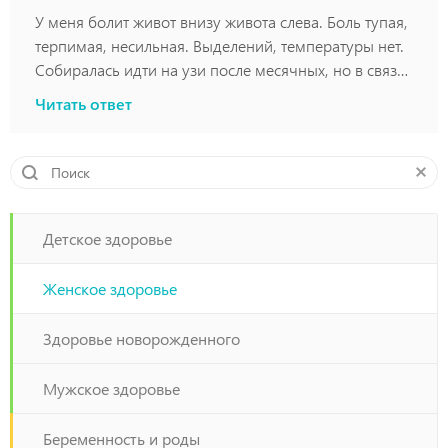
У меня болит живот внизу живота слева. Боль тупая,
терпимая, несильная. Выделений, температуры нет.
Собиралась идти на узи после месячных, но в связи
с режимом самоизоляции, пришлось перенести. во
Читать ответ
время месячных боли не было, сейчас опять
появилась. к врачу пойду. скажите, пожалуйста, что
это может быть??
Детское здоровье
Женское здоровье
Здоровье новорожденного
Мужское здоровье
Беременность и роды