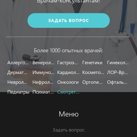
ЗАДАТЬ ВОПРОС
Более 1000 опытных врачей:
Аллергологи
Венерологи
Гастроэнтерологи
Генетики
Гинекологи
Дерматологи
Иммунологи
Кардиологи
Косметологи
ЛОР-Врачи
Неврологи
Нефрологи
Онкологи
Ортопеды
Офтальмологи
Педиатры
Психиатры
Смотреть все
Меню
Задать вопрос