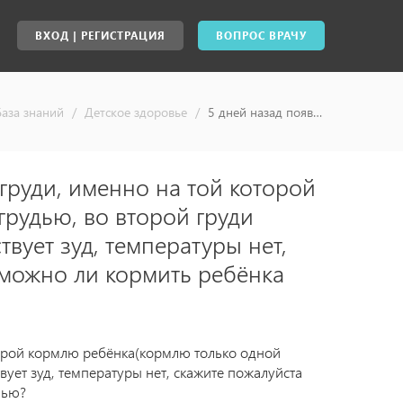
ВХОД | РЕГИСТРАЦИЯ
ВОПРОС ВРАЧУ
База знаний
/
Детское здоровье
/
5 дней назад появилась сыпь на одной груди, именно на той которой кормлю ребёнка(кормлю только одной грудью, во второй груди молоко пропало) сыпь красная, присутствует зуд, температуры нет, скажите пожалуйста что это за сыпь? И можно ли кормить ребёнка грудью с такой сыпью? - ответы специалистов, консультация врача онлайн
груди, именно на той которой
рудью, во второй груди
вует зуд, температуры нет,
 можно ли кормить ребёнка
торой кормлю ребёнка(кормлю только одной
вует зуд, температуры нет, скажите пожалуйста
пью?