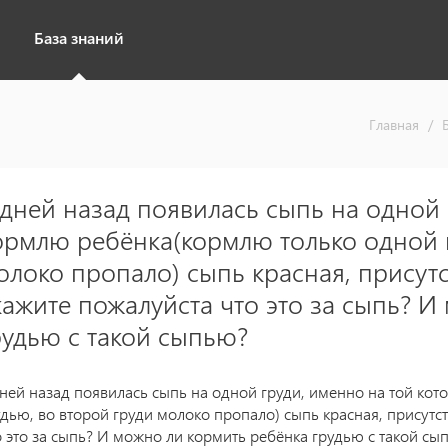
База знаний
Главная
/
 дней назад появилась сыпь на одной 
ормлю ребёнка(кормлю только одной г
олоко пропало) сыпь красная, присутст
кажите пожалуйста что это за сыпь? И
рудью с такой сыпью?
дней назад появилась сыпь на одной груди, именно на той ко
удью, во второй груди молоко пропало) сыпь красная, присутст
о это за сыпь? И можно ли кормить ребёнка грудью с такой сы