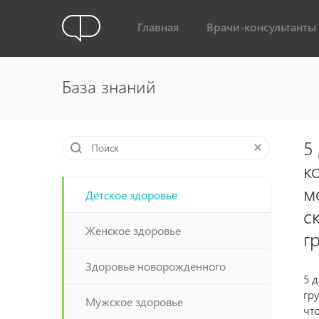
Главная
Врачи-консультанты
База знаний
5
к
м
Детское здоровье
с
Женское здоровье
г
Здоровье новорожденного
5 
гр
Мужское здоровье
чт