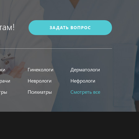
там!
ЗАДАТЬ ВОПРОС
ики
Гинекологи
Дерматологи
рачи
Неврологи
Нефрологи
тры
Психиатры
Смотреть все