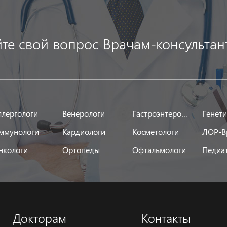
йте свой вопрос Врачам-консультан
ллергологи
Венерологи
Гастроэнтерологи
Генет
ммунологи
Кардиологи
Косметологи
ЛОР-В
нкологи
Ортопеды
Офтальмологи
Педиа
Докторам
Контакты