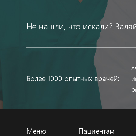
Не нашли, что искали? Зада
А
Более 1000 опытных врачей:
И
О
Меню
Пациентам