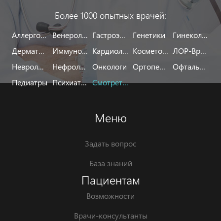
Более 1000 опытных врачей:
Аллергологи
Венерологи
Гастроэнтерологи
Генетики
Гинекологи
Дерматологи
Иммунологи
Кардиологи
Косметологи
ЛОР-Врачи
Неврологи
Нефрологи
Онкологи
Ортопеды
Офтальмологи
Педиатры
Психиатры
Смотреть все
Меню
Задать вопрос
База знаний
Пациентам
Возможности
Врачи-консультанты