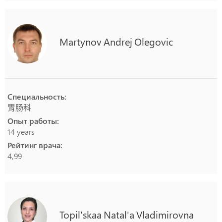
Martynov
Andrej
Olegovic
Специальность:
胃肠科
Опыт работы:
14 years
Рейтинг врача:
4,99
Topil'skaa
Natal'a
Vladimirovna