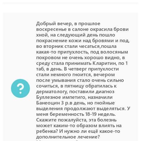
Добрый вечер, в прошлое
воскресенье в салоне окрасила брови
хной, на следующий день пошло
покраснение кожи над бровями и под,
во вторник стали чесаться,пошла
какая-то припухлость, под волосяным
покровом не очень хорошо видно, в
среду стала принимать Кларитин, по 1
таб, в день. В четверг припухлости
стали немного гноится, вечером
после умывания стало очень сильно
сочиться, в пятницу обратилась к
дерматологу, поставили диагноз
Буллезное импетиго, назначили
Банеоцин 3 р.в день, но гнойные
выделения продолжают выделяться. У
меня беременность 18-19 недель.
Скажите пожалуйста, эта болезнь
может каким-то образом влиять на
ребенка? И нужно ли ещё какое-то
дополнительное лечение?