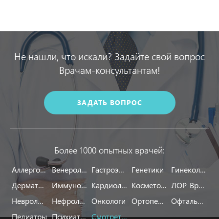
Не нашли, что искали? Задайте свой вопрос
Врачам-консультантам!
ЗАДАТЬ ВОПРОС
Более 1000 опытных врачей:
Аллергологи
Венерологи
Гастроэнтерологи
Генетики
Гинекологи
Дерматологи
Иммунологи
Кардиологи
Косметологи
ЛОР-Врачи
Неврологи
Нефрологи
Онкологи
Ортопеды
Офтальмологи
Педиатры
Психиатры
Смотреть все