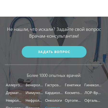
Не нашли, что искали? Задайте свой вопрос
Врачам-консультантам!
ЗАДАТЬ ВОПРОС
Более 1000 опытных врачей:
Аллергологи
Венерологи
Гастроэнтерологи
Генетики
Гинекологи
Дерматологи
Иммунологи
Кардиологи
Косметологи
ЛОР-Врачи
Неврологи
Нефрологи
Онкологи
Ортопеды
Офтальмологи
Педиатры
Психиатры
Смотреть все