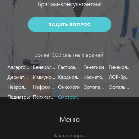
Врачам-консультантам!
ЗАДАТЬ ВОПРОС
Более 1000 опытных врачей:
Аллергологи
Венерологи
Гастроэнтерологи
Генетики
Гинекологи
Дерматологи
Иммунологи
Кардиологи
Косметологи
ЛОР-Врачи
Неврологи
Нефрологи
Онкологи
Ортопеды
Офтальмологи
Педиатры
Психиатры
Смотреть все
Меню
Задать вопрос