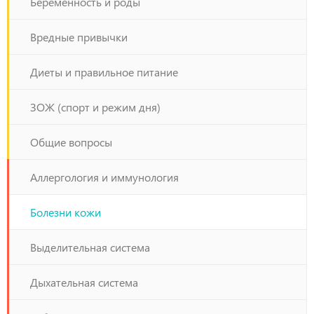
Беременность и роды
потребляемые сладости на фрукты, вы сможете не
большое значение. Но если вы обеспокоены этой
только снизить отрицательное воздействие на вашу
проблемой, то задайте бесплатный вопрос нашим
Вредные привычки
кожу, но и отчасти восстановить ее.
врачам.
Диеты и правильное питание
ЗОЖ (спорт и режим дня)
Общие вопросы
Аллергология и иммунология
Болезни кожи
Выделительная система
Дыхательная система