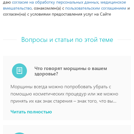
даю
согласие на обработку персональных данных
,
медицинское
вмешательство
, ознакомлен(а) с
пользовательским соглашением
и
согласен(на) с условиями предоставления услуг на Сайте
Вопросы и статьи по этой теме
Что говорят морщины о вашем
здоровье?
Морщины всегда можно попробовать убрать с
помощью косметических процедур или же можно
принять их как знак старения – знак того, что вы
прожили счастливую жизнь. Наверняка все знают,
1. Морщины свидетельствуют о повышенном риске
Читать полностью
что некоторые морщины характерны только для
развития остеопороза.
часто улыбающихся людей, а другие являются
Ваша кожа является отражением здоровья ваших
следствием повышенной инсоляции. Но мало кто
костей. В недавних исследованиях было наглядно