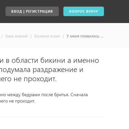
ВХОД | РЕГИСТРАЦИЯ
ВОПРОС ВРАЧУ
/
База знаний
/
Болезни кожи
/
У меня появились красненькие прыщики в области бикини а именно между бедрами после бритья. Сначала подумала раздражение и пройдет само но уже почти месяц и ничего не проходит. - ответы специалистов, консультация врача онлайн
и в области бикини а именно
 подумала раздражение и
его не проходит.
нно между бедрами после бритья. Сначала
его не проходит.