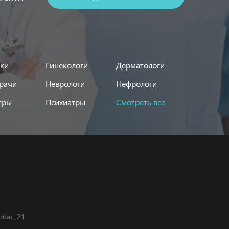
ики
Гинекологи
Дерматологи
рачи
Неврологи
Нефрологи
тры
Психиатры
Смотреть все
рбат, 21