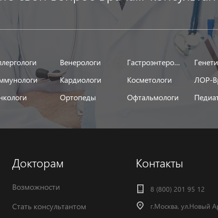
ллергологи
Венерологи
Гастроэнтерологи
Генет
ммунологи
Кардиологи
Косметологи
ЛОР-В
нкологи
Ортопеды
Офтальмологи
Педиа
Докторам
Контакты
Возможности
8 (800) 201 95 12
Стать консультантом
г.Москва, ул.Новый А