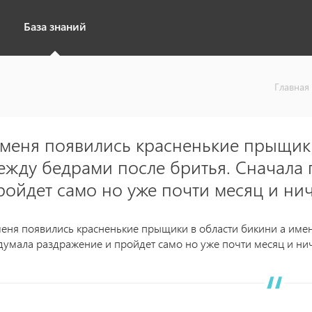
База знаний
Главная
 меня появились красненькие прыщик
ежду бедрами после бритья. Сначала
ройдет само но уже почти месяц и нич
меня появились красненькие прыщики в области бикини а име
думала раздражение и пройдет само но уже почти месяц и нич