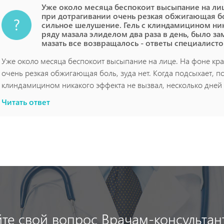
Уже около месяца беспокоит высыпание на лиц
при дотрагивании очень резкая обжигающая бол
сильное шелушение. Гель с клиндамицином ник
ряду мазала элиделом два раза в день, было за
мазать все возвращалось - ответы специалисто
Уже около месяца беспокоит высыпание на лице. На фоне кра
очень резкая обжигающая боль, зуда нет. Когда подсыхает, п
клиндамицином никакого эффекта не вызвал, несколько дней 
заметно лучше, но как только переставала мазать все возвра
Читать ответ
йте свой вопрос Врачам-консультан