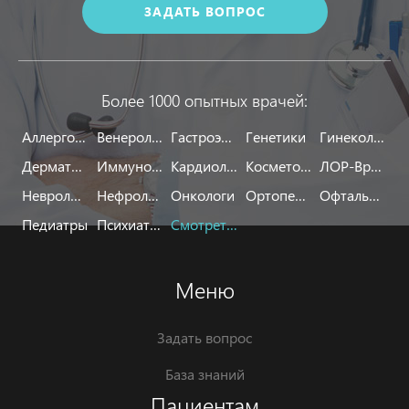
ЗАДАТЬ ВОПРОС
Более 1000 опытных врачей:
Аллергологи
Венерологи
Гастроэнтерологи
Генетики
Гинекологи
Дерматологи
Иммунологи
Кардиологи
Косметологи
ЛОР-Врачи
Неврологи
Нефрологи
Онкологи
Ортопеды
Офтальмологи
Педиатры
Психиатры
Смотреть все
Меню
Задать вопрос
База знаний
Пациентам