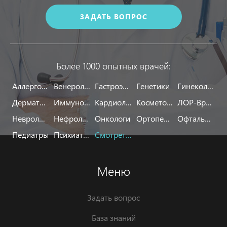
ЗАДАТЬ ВОПРОС
Более 1000 опытных врачей:
Аллергологи
Венерологи
Гастроэнтерологи
Генетики
Гинекологи
Дерматологи
Иммунологи
Кардиологи
Косметологи
ЛОР-Врачи
Неврологи
Нефрологи
Онкологи
Ортопеды
Офтальмологи
Педиатры
Психиатры
Смотреть все
Меню
Задать вопрос
База знаний