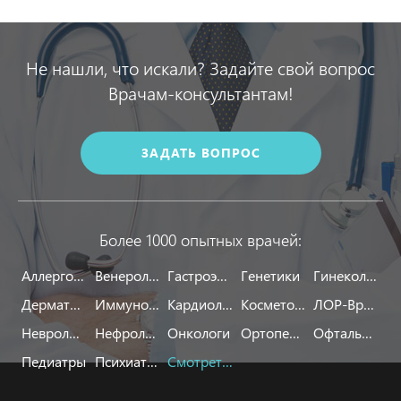
Не нашли, что искали? Задайте свой вопрос
Врачам-консультантам!
ЗАДАТЬ ВОПРОС
Более 1000 опытных врачей:
Аллергологи
Венерологи
Гастроэнтерологи
Генетики
Гинекологи
Дерматологи
Иммунологи
Кардиологи
Косметологи
ЛОР-Врачи
Неврологи
Нефрологи
Онкологи
Ортопеды
Офтальмологи
Педиатры
Психиатры
Смотреть все