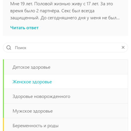
Мне 19 лет. Половой жизнью живу с 17 лет. За это
время было 2 партнёра. Секс был всегда
защищенный. До сегодняшнего дня у меня не было
полового контакта около 8 месяцев. Около 3 недель
Читать ответ
назад, примерно в области входа во влагалище
образовалась шишка. Она болела и не давала
двигаться без боли. Потом она пропала. Сегодня у
меня был секс. И всё было бы не плохо, но.... Теперь
я чувствую в себе что-то лишнее, как буд-то бы
шарик внутри с левой стороны. Нащупать шишку не
Детское здоровье
могу, но чувствую её. Чем меньше становится
возбуждение и чем больше времени после секса
Женское здоровье
проходит - тем меньше мне это мешает. Что это
может быть? Я очень волнуюсь....
Здоровье новорожденного
Мужское здоровье
Беременность и роды