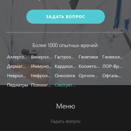
ЗАДАТЬ ВОПРОС
Более 1000 опытных врачей:
Аллергологи
Венерологи
Гастроэнтерологи
Генетики
Гинекологи
Дерматологи
Иммунологи
Кардиологи
Косметологи
ЛОР-Врачи
Неврологи
Нефрологи
Онкологи
Ортопеды
Офтальмологи
Педиатры
Психиатры
Смотреть все
Меню
Задать вопрос