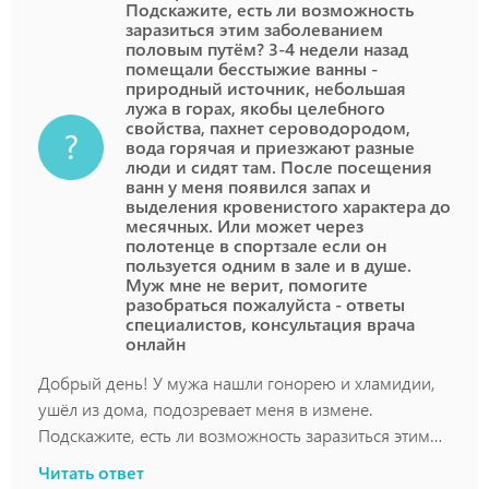
Подскажите, есть ли возможность
заразиться этим заболеванием
половым путём? 3-4 недели назад
помещали бесстыжие ванны -
природный источник, небольшая
лужа в горах, якобы целебного
свойства, пахнет сероводородом,
вода горячая и приезжают разные
люди и сидят там. После посещения
ванн у меня появился запах и
выделения кровенистого характера до
месячных. Или может через
полотенце в спортзале если он
пользуется одним в зале и в душе.
Муж мне не верит, помогите
разобраться пожалуйста - ответы
специалистов, консультация врача
онлайн
Добрый день! У мужа нашли гонорею и хламидии,
ушёл из дома, подозревает меня в измене.
Подскажите, есть ли возможность заразиться этим
заболеванием половым путём? 3-4 недели назад
Читать ответ
помещали бесстыжие ванны - природный источник,