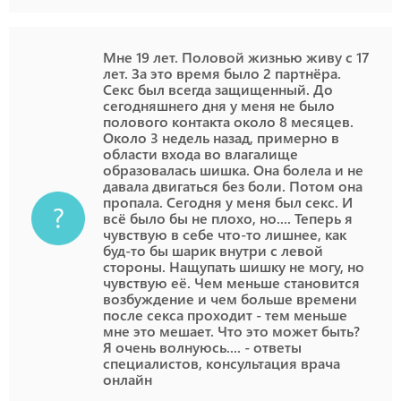
небольшая лужа в горах, якобы целебного свойства,
пахнет сероводородом, вода горячая и приезжают
Мне 19 лет. Половой жизнью живу с 17
разные люди и сидят там. После посещения ванн у
лет. За это время было 2 партнёра.
меня появился запах и выделения кровенистого
Секс был всегда защищенный. До
сегодняшнего дня у меня не было
характера до месячных. Или может через полотенце
полового контакта около 8 месяцев.
в спортзале если он пользуется одним в зале и в
Около 3 недель назад, примерно в
душе. Муж мне не верит, помогите разобраться
области входа во влагалище
образовалась шишка. Она болела и не
пожалуйста
давала двигаться без боли. Потом она
пропала. Сегодня у меня был секс. И
всё было бы не плохо, но.... Теперь я
чувствую в себе что-то лишнее, как
буд-то бы шарик внутри с левой
стороны. Нащупать шишку не могу, но
чувствую её. Чем меньше становится
возбуждение и чем больше времени
после секса проходит - тем меньше
мне это мешает. Что это может быть?
Я очень волнуюсь.... - ответы
специалистов, консультация врача
онлайн