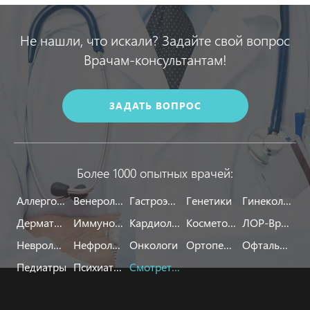
Не нашли, что искали? Задайте свой вопрос
Врачам-консультантам!
ЗАДАТЬ ВОПРОС
Более 1000 опытных врачей:
Аллергологи
Венерологи
Гастроэнтерологи
Генетики
Гинекологи
Дерматологи
Иммунологи
Кардиологи
Косметологи
ЛОР-Врачи
Неврологи
Нефрологи
Онкологи
Ортопеды
Офтальмологи
Педиатры
Психиатры
Смотреть все