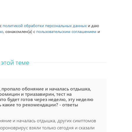
 с
политикой обработки персональных данных
и даю
во
, ознакомлен(а) с
пользовательским соглашением
и
 этой теме
 пропало обоняние и началась отдышка,
ромицин и триазавирин, тест на
что будет готов через неделю, эту неделю
ь какие то рекомендации? - ответы
няние и началась отдышка, других симптомов
короноврирус взяли только сегодня и сказали