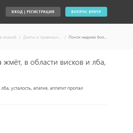
ВХОД | РЕГИСТРАЦИЯ
ВОПРОС ВРАЧУ
а знаний
/
Диеты и правильное питание
/
Почти неделю болит голова, будто каска жмёт, в области висков и лба, усталость, апатия, аппетит пропал - ответы специалистов, консультация врача онлайн
 жмёт, в области висков и лба,
 лба, усталость, апатия, аппетит пропал