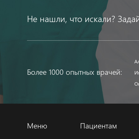
Не нашли, что искали? Зада
А
Более 1000 опытных врачей:
И
О
Меню
Пациентам