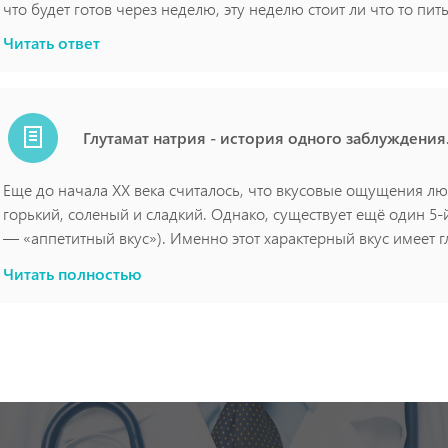
что будет готов через неделю, эту неделю стоит ли что то пи
рекомендации?
Читать ответ
Глутамат натрия - история одного заблуждения
Еще до начала XX века считалось, что вкусовые ощущения лю
горький, соленый и сладкий. Однако, существует ещё один 5-
— «аппетитный вкус»). Именно этот характерный вкус имеет г
открыт в 1907 году японским химиком Кикунэ Кедэ, которому 
Многие убеждены, что глутамат — порождение современной
Читать полностью
японских водорослей кобу. А уже через два года на рынок б
деле глутаминовая кислота имеет природное происхождение. 
соль глутаминовой кислоты, или же глутамат натрия, или усили
продуктов, как мясо, молоко, рыба, горох, грибы и т.д. Имен
«особенный» вкус, который трудно спутать с другим.
Глутаминовая кислота - одна из самых распространённых амин
любого белка. В разных белках её содержится разное количес
пшеничном - до 40%.
Откуда же пришли слухи о том, что глутамат вреден? Негати
ходе экспериментов на крысах с огромными дозами этого вещ