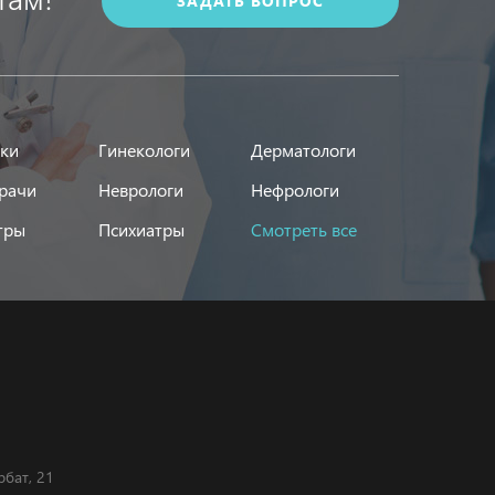
ЗАДАТЬ ВОПРОС
ики
Гинекологи
Дерматологи
рачи
Неврологи
Нефрологи
тры
Психиатры
Смотреть все
рбат, 21