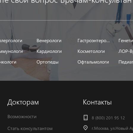
ллергологи
Венерологи
Гастроэнтерологи
Генет
ммунологи
Кардиологи
Косметологи
ЛОР-В
нкологи
Ортопеды
Офтальмологи
Педиа
Докторам
Контакты
Возможности
8 (800) 201 95 12
Стать консультантом
г.Москва, ул.Новый А