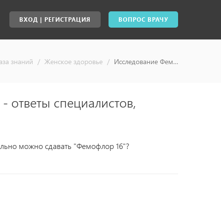
ВХОД | РЕГИСТРАЦИЯ
ВОПРОС ВРАЧУ
аза знаний
/
Женское здоровье
/
Исследование Фемофлор. Когда делать? - ответы специалистов, консультация врача онлайн
- ответы специалистов,
ально можно сдавать "Фемофлор 16"?