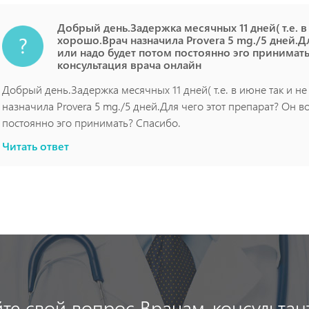
Добрый день.Задержка месячных 11 дней( т.е. в
хорошо.Врач назначила Provera 5 mg./5 дней.Д
или надо будет потом постоянно эго принимать
консультация врача онлайн
Добрый день.Задержка месячных 11 дней( т.е. в июне так и н
назначила Provera 5 mg./5 дней.Для чего этот препарат? Он в
постоянно эго принимать? Спасибо.
Читать ответ
йте свой вопрос Врачам-консультан