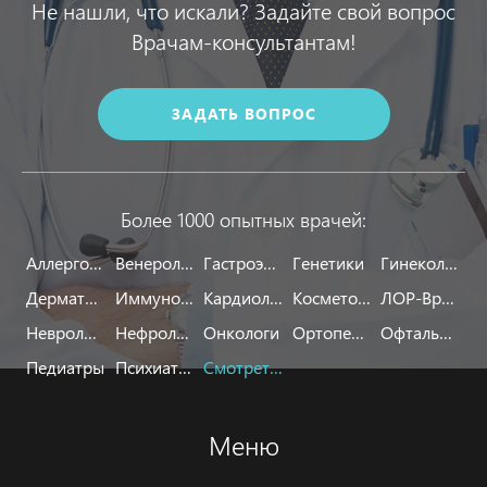
Не нашли, что искали? Задайте свой вопрос
Врачам-консультантам!
ЗАДАТЬ ВОПРОС
Более 1000 опытных врачей:
Аллергологи
Венерологи
Гастроэнтерологи
Генетики
Гинекологи
Дерматологи
Иммунологи
Кардиологи
Косметологи
ЛОР-Врачи
Неврологи
Нефрологи
Онкологи
Ортопеды
Офтальмологи
Педиатры
Психиатры
Смотреть все
Меню