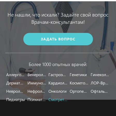
Не нашли, что искали? Задайте свой вопрос
Врачам-консультантам!
ЗАДАТЬ ВОПРОС
Более 1000 опытных врачей:
Аллергологи
Венерологи
Гастроэнтерологи
Генетики
Гинекологи
Дерматологи
Иммунологи
Кардиологи
Косметологи
ЛОР-Врачи
Неврологи
Нефрологи
Онкологи
Ортопеды
Офтальмологи
Педиатры
Психиатры
Смотреть все