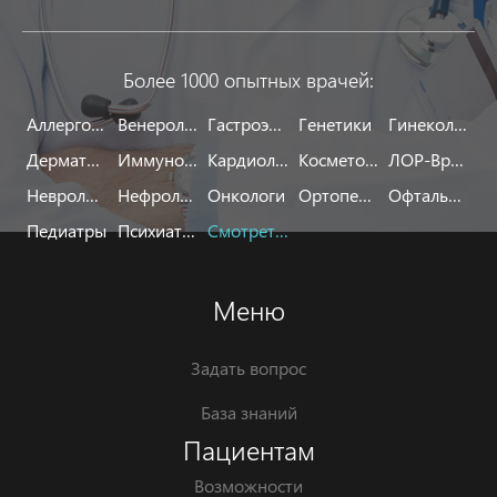
Более 1000 опытных врачей:
Аллергологи
Венерологи
Гастроэнтерологи
Генетики
Гинекологи
Дерматологи
Иммунологи
Кардиологи
Косметологи
ЛОР-Врачи
Неврологи
Нефрологи
Онкологи
Ортопеды
Офтальмологи
Педиатры
Психиатры
Смотреть все
Меню
Задать вопрос
База знаний
Пациентам
Возможности