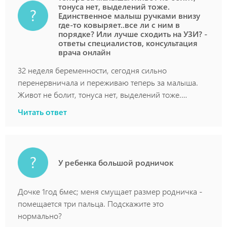
тонуса нет, выделений тоже.
Единственное малыш ручками внизу
где-то ковыряет..все ли с ним в
порядке? Или лучше сходить на УЗИ? -
ответы специалистов, консультация
врача онлайн
32 неделя беременности, сегодня сильно
перенервничала и переживаю теперь за малыша.
Живот не болит, тонуса нет, выделений тоже.
Единственное малыш ручками внизу где-то
Читать ответ
ковыряет..все ли с ним в порядке? Или лучше
сходить на УЗИ?
У ребенка большой родничок
Дочке 1год 6мес; меня смущает размер родничка -
помещается три пальца. Подскажите это
нормально?