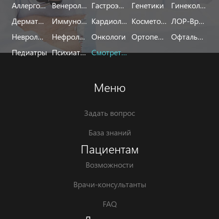
Аллергологи
Венерологи
Гастроэнтерологи
Генетики
Гинекологи
Дерматологи
Иммунологи
Кардиологи
Косметологи
ЛОР-Врачи
Неврологи
Нефрологи
Онкологи
Ортопеды
Офтальмологи
Педиатры
Психиатры
Смотреть все
Меню
Задать вопрос
База знаний
Пациентам
Возможности
Врачи-консультанты
FAQ