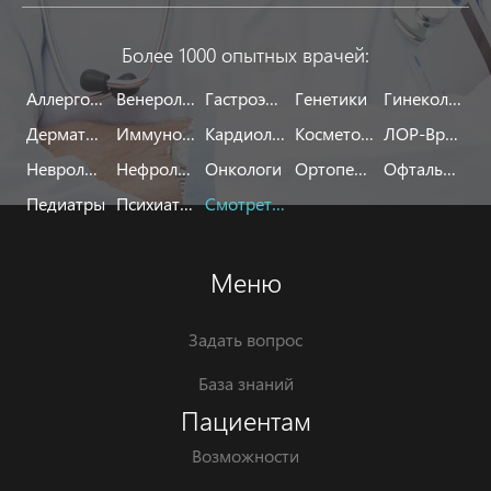
Более 1000 опытных врачей:
Аллергологи
Венерологи
Гастроэнтерологи
Генетики
Гинекологи
Дерматологи
Иммунологи
Кардиологи
Косметологи
ЛОР-Врачи
Неврологи
Нефрологи
Онкологи
Ортопеды
Офтальмологи
Педиатры
Психиатры
Смотреть все
Меню
Задать вопрос
База знаний
Пациентам
Возможности