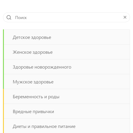
зрелом возрасте приводит к травмированию десен,
оголению корней (которые покрыты цементом – менее
прочным веществом, чем эмаль), повышению
чувствительности зубов. Акцентируя свое внимание
лишь на зубах, вы совершенно забываете о деснах.
Детское здоровье
Ежедневное использование ирригатора позволит вам не
только удалять остатки пищи из межзубных
Женское здоровье
промежутков, но и проводить массаж десен, способствуя
улучшению кровообращения.
Здоровье новорожденного
Мужское здоровье
Беременность и роды
Вредные привычки
Диеты и правильное питание