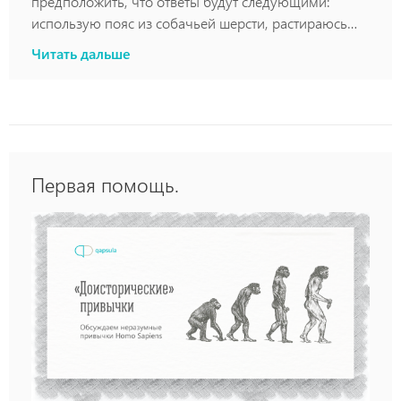
предположить, что ответы будут следующими:
использую пояс из собачьей шерсти, растираюсь
барсучьим жиром или принимаю обезболивающие.
Читать дальше
Какой из этих способов наиболее эффективный?
Никакой. Доказано, что прием обезболивающих
препаратов по эффективности сравним с приемом
пустышек, а согревание оказывает
непродолжительный эффект. Возникает резонный
вопрос: "Что делать?". Ответ прост: двигайтесь.
Первая помощь.
Начните с минимальных движений, не
причиняющих боль, и постепенно наращивайте
объем и силу. Это наиболее универсальный рецепт,
помогающий большинству вылечиться.