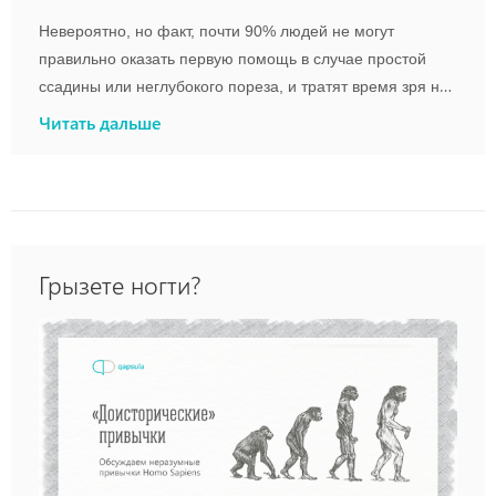
Невероятно, но факт, почти 90% людей не могут
правильно оказать первую помощь в случае простой
ссадины или неглубокого пореза, и тратят время зря на
бесполезные действия. Так, например, применение
Читать дальше
раствора перекиси водорода не оказывает должного
антибактериального эффекта, а только сильнее
травмирует ткани. Алгоритм действий должен быть
следующим: промойте рану водой, очистите от грязи,
нанесите мазь или бальзам для поверхностных
Грызете ногти?
повреждений кожи (он оказывает смягчающее действие,
инициирует процессы заживления, если таковых нет,
можно использовать вазелин), наклейте пластырь (а
лучше используйте бинт, чтобы рана «дышала»).