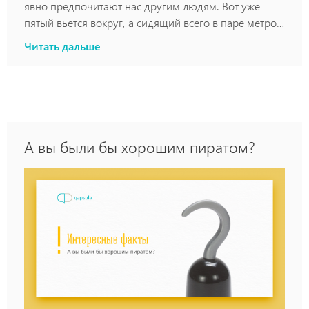
явно предпочитают нас другим людям. Вот уже
пятый вьется вокруг, а сидящий всего в паре метров
приятель не вызывает у комаров никакого
Читать дальше
энтузиазма. Действительно ли для комаров одни
люди привлекательнее других или же это всё
иллюзия?
А вы были бы хорошим пиратом?