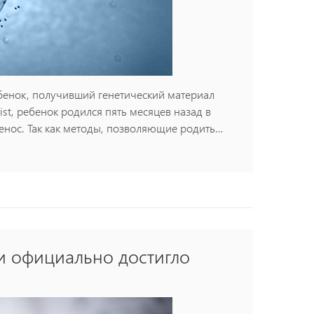
бенок, получивший генетический материал
ist, ребенок родился пять месяцев назад в
енос. Так как методы, позволяющие родить
тории США (к ученым этой страны пара,...
и официально достигло