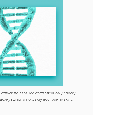
 отпуск по заранее составленному списку
тдохнувшим, и по факту воспринимаются
емя и способ досуга, мы можем загнать себя в