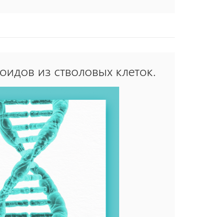
я и получить от отдыха удовольствие.
ированном, как об обязательстве, и ваш
ие часто влияет и на предвкушение, которое
оидов из стволовых клеток.