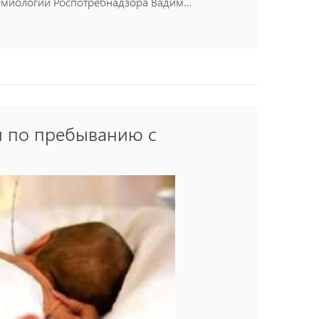
емиологии Роспотребнадзора Вадим
ии, находящуюся в федеральном научно-
был официально внесен миллионный больной
страции...
и по пребыванию с