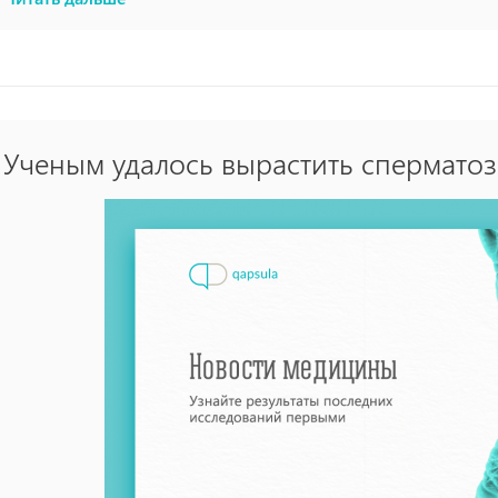
некие рамки, которые не позволят по-настоящему расслабитьс
Составляя список мероприятий, вы начинаете думать о заплан
отдых превращается в работу. Более того, четкое планирован
ощущается не так ярко.
Ученым удалось вырастить сперматоз