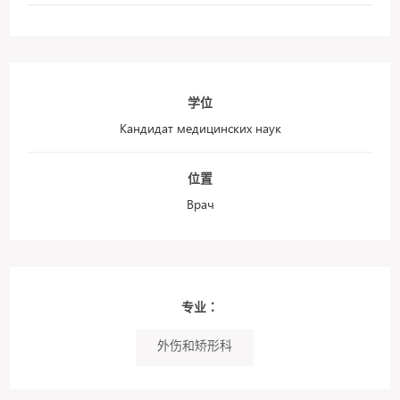
学位
Кандидат медицинских наук
位置
Врач
专业：
外伤和矫形科