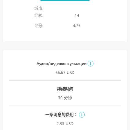
城市:
经验:
14
评分:
4,76
Аудио/видеоконсультации
i
66,67 USD
持续时间
30 分钟
一条消息的费用：
i
2,33 USD