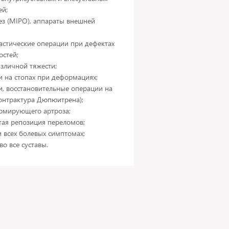
ей;
ез (MIPO), аппараты внешней
астические операции при дефектах
остей;
зличной тяжести;
и на стопах при деформациях;
и, восстановительные операции на
контрактура Дюпюитрена);
рмирующего артроза;
тая репозиция переломов;
 всех болевых симптомах;