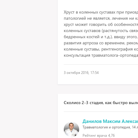
Хруст в коленных суставах при прис
патологией не является, лечения ни к
хруст может говорить об особенност
коленных суставов (растянутость свя
бедренных костей и т.д.), ввиду этог
развития артроза со временем, реко
коленные суставы, рентгенография ко
консультация травматолога-ортопеда
3 октября 2016, 17:54
Сколиоз 2-3 стадия, как быстро выл
Данилов Максим Алекса
Травматология и ортопедия, 14 л
Рейтинг врача
4,76