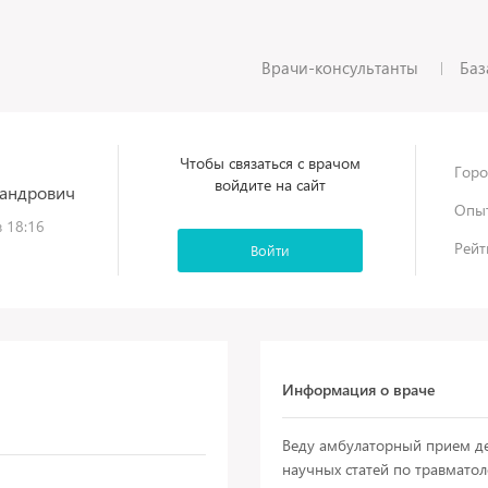
Врачи-консультанты
Баз
Чтобы связаться с врачом
Горо
войдите на сайт
сандрович
Опыт
 18:16
Рейт
Войти
Информация о враче
Веду амбулаторный прием де
научных статей по травматол