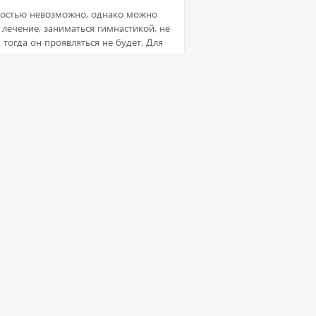
ностью невозможно, однако можно
ечение, заниматься гимнастикой, не
 тогда он проявляться не будет. Для
я рентгенография шейного отдела
 также при сгибании и разгибании.
и, ставили пластину (на ноге стоит
и снять пластины без последствий,
 Александрович
дия, 14 лет в практике