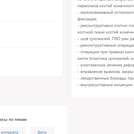
переломов костей конечност
- малоинвазивный остеосинт
фиксации;
- реконструктивно костно-пл
костной ткани костей конечн
- шов сухожилий, ПХО ран ра
- реконструктивные операци
- операции при травмах кист
кисти (пластика сухожилий, 
- комплексное лечение дефо
- вправление вывихов, закры
- лекарственные блокады при
росы по темам
 аппарата
Дети