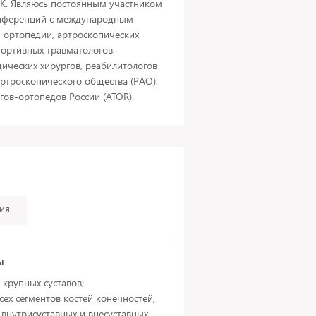
К. Являюсь постоянным участником
онференций с международным
и ортопедии, артроскопических
портивных травматологов,
ических хирургов, реабилитологов
артроскопического общества (РАО).
гов-ортопедов России (ATOR).
ия
ы
 крупных суставов;
сех сегментов костей конечностей,
 внутрисуставных и внесуставных