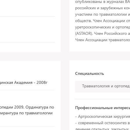
опубликованы в журналах ВА
российских и зарубежных к
участием по травматологии 
обществ. Член Ассоциации с
уретроскопических и ортопед
(ASTAOR). Член Российского 
Член Ассоциации травматоло
Специальность
инская Академия - 2008г
Травматология и ортопед
топедии 2009, Ординатура по
Профессиональные интерес
пирантура по травматологии
- Артроскопическая хирургия
- современный остеосинтез в
лечение открытых, закрытых,