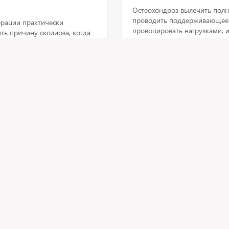
Остеохондроз вылечить пол
проводить поддерживающее л
ерации практически
провоцировать нагрузками, и
ь причину сколиоза, когда
уточнения диагноза требуетс
 деформации требуется
позвоночника стандартная, а
ссаж, занятия спортом,
х нагрузок, ограничение
ие травматолога ортопеда.
1 августа 2016, 15:15
Раздроблена кость кисти рук
такая же пластина). Можно л
т.е. не задеть нервы?
. У ортопеда подтвердилось
ь?
Данилов Максим
Травматология и ортопе
ндрович
ет в практике
Рейтинг врача
4,76