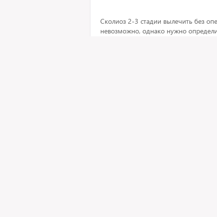
Сколиоз 2-3 стадии вылечить без оп
невозможно, однако нужно определит
появился, с рождения ли! При такой
комплексная терапия, гимнастика, ма
ограничение длительных вертикальны
поднятия тяжести, а также наблюден
1 августа 2016, 15:20
Очень сильно болят стопы по утрам
наличие пяточной шпоры. Что делат
Данилов Максим Алекса
Травматология и ортопедия, 14 л
Рейтинг врача
4,76