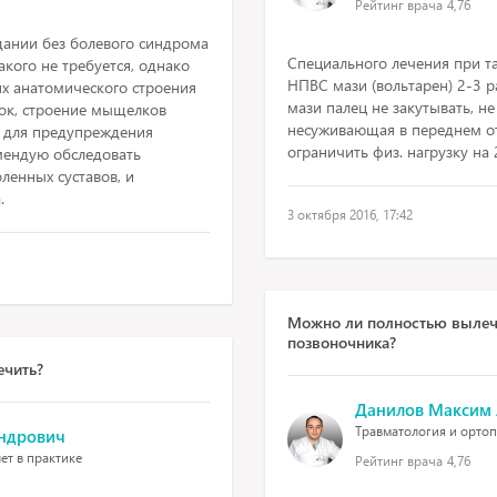
Рейтинг врача
4,76
едании без болевого синдрома
Специального лечения при т
акого не требуется, однако
НПВС мази (вольтарен) 2-3 ра
ях анатомического строения
мази палец не закутывать, не
зок, строение мыщелков
несуживающая в переднем от
о, для предупреждения
ограничить физ. нагрузку на 
мендую обследовать
ленных суставов, и
.
3 октября 2016, 17:42
Можно ли полностью вылечи
позвоночника?
ечить?
Данилов Максим
Травматология и ортопе
ндрович
ет в практике
Рейтинг врача
4,76