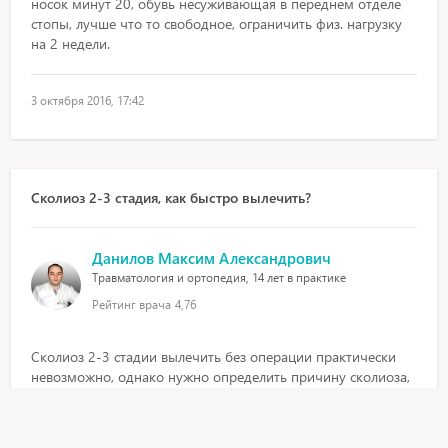
носок минут 20, обувь несуживающая в переднем отделе
стопы, лучше что то свободное, ограничить физ. нагрузку
на 2 недели.
3 октября 2016, 17:42
Сколиоз 2-3 стадия, как быстро вылечить?
Данилов Максим Александрович
Травматология и ортопедия, 14 лет в практике
Рейтинг врача
4,76
Сколиоз 2-3 стадии вылечить без операции практически
невозможно, однако нужно определить причину сколиоза,
когда появился, с рождения ли! При такой деформации
требуется комплексная терапия, гимнастика, массаж,
занятия спортом, ограничение длительных вертикальных