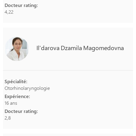
Docteur rating:
4,22
Il'darova
Dzamila
Magomedovna
Spécialité:
Otorhinolaryngologie
Expérience:
16 ans
Docteur rating:
2,8