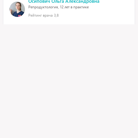
Осипович Ольга Александровна
Репродуктология, 12 лет в практике
Рейтинг врача
3,8
Флюорографию не только можно, но и нужно делать 1 раз
в год, даже во время грудного вскармливания. Это не
влияет на качество и количество молока, сцеживаться не
нужно.
26 сентября 2019, 19:29
здравствуйте, что означают анализы, и что означает
повышенный показатель (анализ на краснуху) 43 указана
а норма 10.
Осипович Ольга Александровна
Репродуктология, 12 лет в практике