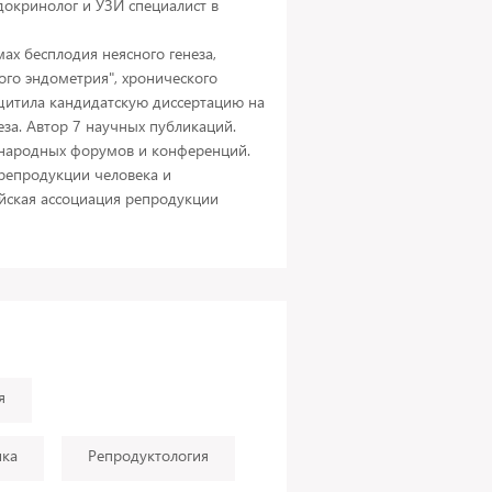
докринолог и УЗИ специалист в
ах бесплодия неясного генеза,
ого эндометрия", хронического
ащитила кандидатскую диссертацию на
еза. Автор 7 научных публикаций.
народных форумов и конференций.
репродукции человека и
ийская ассоциация репродукции
я
ика
Репродуктология