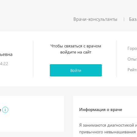
Врачи-консультанты
Баз
Чтобы связаться с врачом
Горо
войдите на сайт
ьевна
Опыт
4:22
Рейт
Войти
Информация о враче
и
i
Я занимаются диагностикой и
привычного невынашивания 