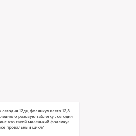
сегодня 12дц фолликул всего 12,8...
оследнюю розовую таблетку , сегодня
шанс что такой маленький фолликул
все провальный цикл?