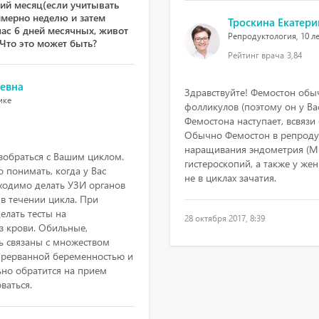
ний месяц(если учитывать
имерно неделю и затем
Троскина Екатер
ас 6 дней месячных, живот
Репродуктология, 10 ле
 Что это может быть?
Рейтинг врача
3,84
ьевна
Здравствуйте! Фемостон обы
ике
фолликулов (поэтому он у Ва
Фемостона наступает, всвязи
Обычно Фемостон в репродук
наращивания эндометрия (М- 
зобраться с Вашим циклом.
гистероскопий, а также у ж
 понимать, когда у Вас
не в циклах зачатия.
бходимо делать УЗИ органов
 в течении цикла. При
елать тесты на
28 октября 2017, 8:39
з крови. Обильные,
ь связаны с множеством
 прерванной беременностью и
ьно обратится на прием
ваться.