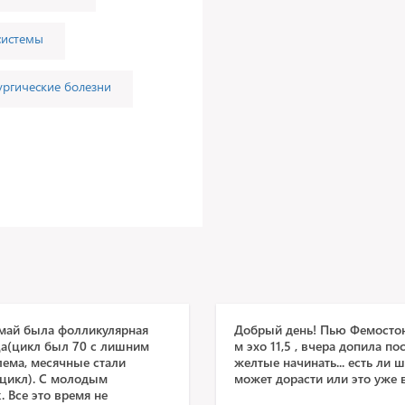
системы
ургические болезни
о май была фолликулярная
Добрый день! Пью Фемостон 
ца(цикл был 70 с лишним
м эхо 11,5 , вчера допила п
лема, месячные стали
желтые начинать... есть ли 
 цикл). С молодым
может дорасти или это уже 
 Все это время не