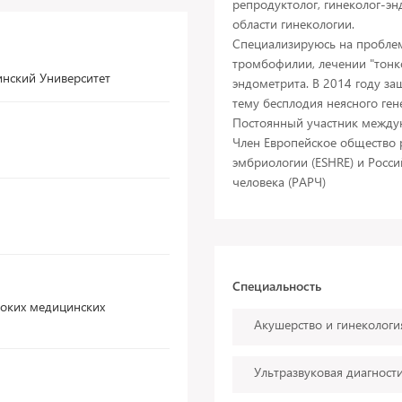
репродуктолог, гинеколог-эн
области гинекологии.
Специализируюсь на проблем
тромбофилии, лечении "тонк
нский Университет
эндометрита. В 2014 году з
тему бесплодия неясного ген
Постоянный участник между
Член Европейское общество 
эмбриологии (ЕSHRE) и Росс
Специальность
соких медицинских
Акушерство и гинекологи
Ультразвуковая диагност