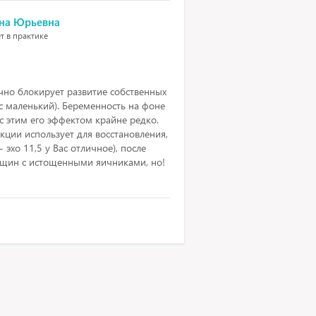
ина Юрьевна
т в практике
чно блокирует развитие собственных
с маленький). Беременность на фоне
 с этим его эффектом крайне редко.
ции использует для восстановления,
эхо 11,5 у Вас отличное), после
енщин с истощенными яичниками, но!