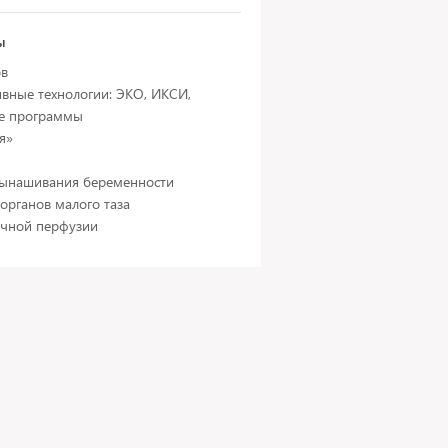
ы
ов
вные технологии: ЭКО, ИКСИ,
е программы
я»
вынашивания беременности
органов малого таза