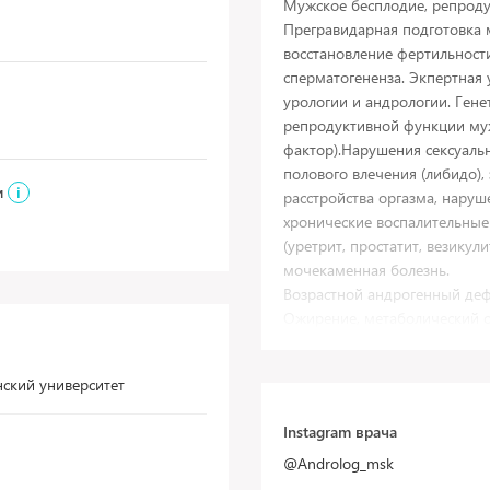
Мужское бесплодие, репроду
Прегравидарная подготовка 
восстановление фертильност
сперматогененза. Экпертная 
урологии и андрологии. Гене
репродуктивной функции му
фактор).Нарушения сексуаль
полового влечения (либидо),
и
i
расстройства оргазма, наруш
хронические воспалительные
(уретрит, простатит, везикули
мочекаменная болезнь.
Возрастной андрогенный деф
Ожирение, метаболический 
Диагностика и лечение нару
женщин.
ский университет
Гипогонадизм (снижение уро
Гинекомастия (увеличение гр
Instagram врача
Хирургическая андрология (в
крайней плоти (фимоз), боле
@Androlog_msk
члена), увеличение размеров