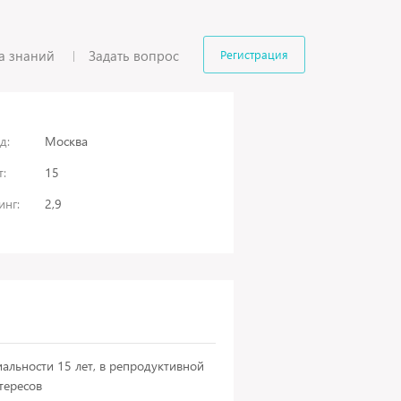
а знаний
Задать вопрос
Регистрация
д:
Москва
:
15
инг:
2,9
альности 15 лет, в репродуктивной
тересов