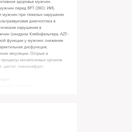
ктивное здоровье мужчин.
мужчин перед ВРТ (ЭКО, ИИ).
и мужчин при тяжелых нарушенях
ультразвуковая диагностика в
тические нарушения в
жчин (синдром Кляйнфельтера, AZF-
ной функции у мужчин: снижение
 эректильная дисфункция,
ение эякуляции. Острые и
 процессы мочеполовых органов.
т, цистит, пиелонефрит,
ицит.
синдром у мужчин.
шения мочеиспускания у мужчин и
вня мужских половых гормонов).
удных желез у мужчин).
арикоцеле, гидроцеле, сужение
знь Пейрони (искривление полового
 полового члена, биопсия яичка).