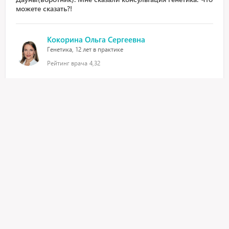
можете сказать?!
Кокорина Ольга Сергеевна
Генетика, 12 лет в практике
Рейтинг врача
4,32
добрый день! Необходимо видеть результаты скрининга
для ответа
13 августа 2020, 18:36
Здравствуйте маме поставили диагноз артроз коленного
сустава 2степени и сделали операцию астеотами
реквизии не было улучшений и пршло 5лет стех пор ноги
болят что вы посоветуете?